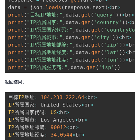
data 
=
 json
.
loads
(
response
.
text
)
<
br
>
print
(
"目标IP地址:"
,
data
.
get
(
'query'
)
)
<
br
>
print
(
"IP所属国家:"
,
data
.
get
(
'country'
)
)
<
br
print
(
"IP所属国家代码:"
,
data
.
get
(
'countryCod
print
(
"IP所属城市:"
,
data
.
get
(
'city'
)
)
<
br
>
print
(
"IP所属地址邮编:"
,
data
.
get
(
'zip'
)
)
<
br
>
print
(
"IP所属地址经度:"
,
data
.
get
(
'lat'
)
)
<
br
>
print
(
"IP所属地址纬度:"
,
data
.
get
(
'lon'
)
)
<
br
>
print
(
"IP所属服务商:"
,
data
.
get
(
'isp'
)
)
返回结果：
目标
IP
地址
:
104.238
.222
.64
<
br
>
IP
所属国家
:
 United States
<
br
>
IP
所属国家代码
:
US
<
br
>
IP
所属城市
:
 Los Angeles
<
br
>
IP
所属地址邮编
:
90012
<
br
>
IP
所属地址经度
:
34.0544
<
br
>