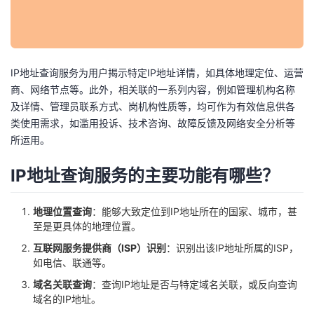
者
我
IP地址查询服务为用户揭示特定IP地址详情，如具体地理定位、运营
商、网络节点等。此外，相关联的一系列内容，例如管理机构名称
的
我
及详情、管理员联系方式、岗机构性质等，均可作为有效信息供各
类使用需求，如滥用投诉、技术咨询、故障反馈及网络安全分析等
博
的
我
所运用。
客
论
的
我
IP地址查询服务的主要功能有哪些？
坛
圈
的
我
地理位置查询
：能够大致定位到IP地址所在的国家、城市，甚
至是更具体的地理位置。
子
直
的
我
互联网服务提供商（ISP）识别
：识别出该IP地址所属的ISP，
我
播
活
的
如电信、联通等。
域名关联查询
：查询IP地址是否与特定域名关联，或反向查询
我
动
关
的
域名的IP地址。