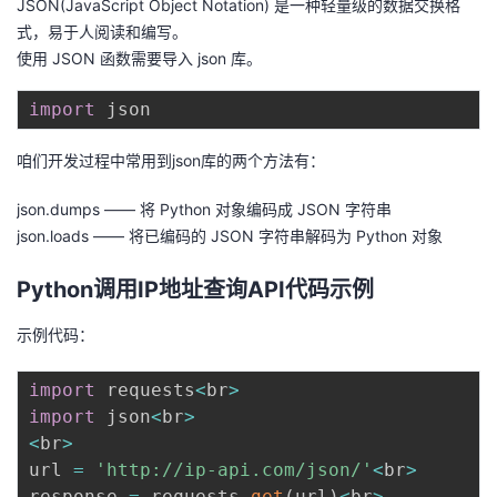
JSON(JavaScript Object Notation) 是一种轻量级的数据交换格
式，易于人阅读和编写。
使用 JSON 函数需要导入 json 库。
import
咱们开发过程中常用到json库的两个方法有：
json.dumps —— 将 Python 对象编码成 JSON 字符串
json.loads —— 将已编码的 JSON 字符串解码为 Python 对象
Python调用IP地址查询API代码示例
示例代码：
import
 requests
<
br
>
import
 json
<
br
>
<
br
>
url 
=
'http://ip-api.com/json/'
<
br
>
response 
=
 requests
.
get
(
url
)
<
br
>