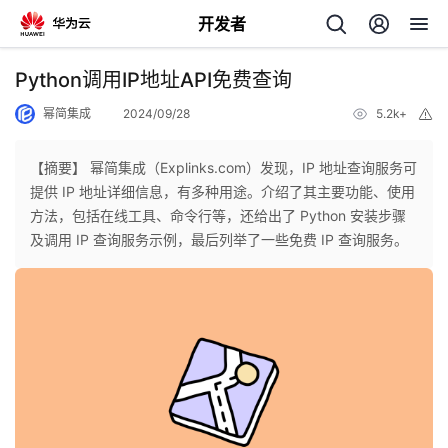
开发者
返
Python调用IP地址API免费查询
回
幂简集成
2024/09/28
5.2k+
举
报
【摘要】 幂简集成（Explinks.com）发现，IP 地址查询服务可
提供 IP 地址详细信息，有多种用途。介绍了其主要功能、使用
方法，包括在线工具、命令行等，还给出了 Python 安装步骤
个
及调用 IP 查询服务示例，最后列举了一些免费 IP 查询服务。
我
人
的
主
开
页
发