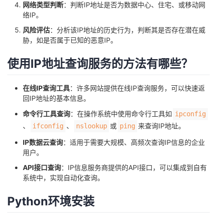
网络类型判断
：判断IP地址是否为数据中心、住宅、或移动网
我
注
的
开
络IP。
风险评估
：分析该IP地址的历史行为，判断其是否存在潜在威
的
Programs
发
胁，如是否属于已知的恶意IP。
支
者
使用IP地址查询服务的方法有哪些？
持
学
在线IP查询工具
：许多网站提供在线IP查询服务，可以快速返
回IP地址的基本信息。
我
堂
命令行工具查询
：在操作系统中使用命令行工具如
ipconfig
、
、
或
来查询IP地址。
ifconfig
nslookup
ping
的
我
我
IP数据云查询
：适用于需要大规模、高频次查询IP信息的企业
技
的
用户。
的
我
API接口查询
：IP信息服务商提供的API接口，可以集成到自有
术
云
课
的
我
系统中，实现自动化查询。
支
声
Python环境安装
程
认
的
我