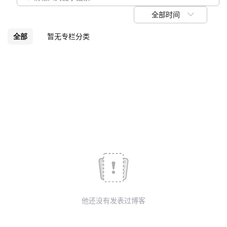
议
注
验
收
全部时间
藏
全部
暂无专栏分类
他还没有发表过博客