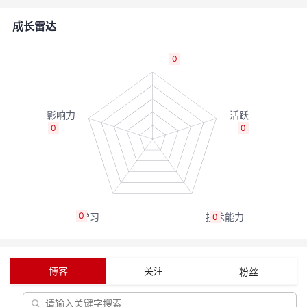
的
Programs
发
者
成长雷达
支
者
我
0
持
学
的
我
我
堂
博
的
我
0
0
的
我
客
论
的
我
我
技
的
坛
圈
的
我
的
我
0
0
术
云
子
直
的
我
课
的
我
支
声
播
活
的
程
认
的
我
博客
关注
粉丝
持
建
动
关
证
实
的