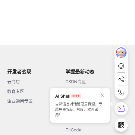
开发者变现
掌握最新动态
云商店
CSDN专区
教育专区
知乎
AI Shell
企业通用专区
开源中国
自然语言对话管理云资源，专
属免费Token额度，欢迎试
51CTO
用！
今日头条
GitCode