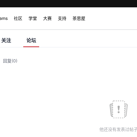
rams
社区
学堂
大赛
支持
茶思屋
关注
论坛
回复
(0)
他还没有发表过帖