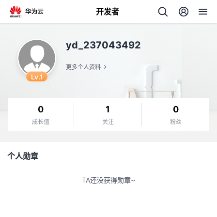
开发者
返
yd_237043492
回
更多个人资料
Lv.1
0
1
0
个
成长值
关注
粉丝
我
人
个人勋章
我
的
主
TA还没获得勋章~
我
的
开
页
我
的
开
发