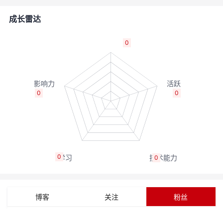
的
Programs
发
者
成长雷达
支
者
我
0
持
学
的
我
我
堂
博
的
我
0
0
的
我
客
论
的
我
我
技
的
坛
圈
的
我
的
我
0
0
术
云
子
直
的
我
课
的
我
支
声
播
活
的
程
认
的
我
博客
关注
粉丝
持
建
动
关
证
实
的