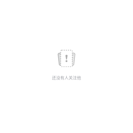
议
注
验
收
藏
还没有人关注他