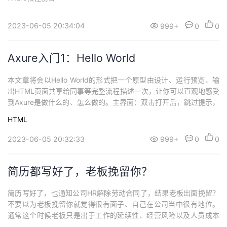
2023-06-05 20:34:04
999+
0
0
Axure入门1：Hello World
本文章将会以Hello World的形式把一个原型由设计、运行预览、输
出HTML页面共享给同事等完整流程描述一次，让你可以直观地感受
到Axure是做什么的、怎么做的。主界面：双击打开后，跳过提示，
出现主界面，在左边靠上的位置可以看到axure已经默认生成了4个
HTML
空白页面，往下一点是原件库。中间是编辑区域，想要编辑哪个页
面就在左边双击对应页面名称即可。默认已经打开了index页面并进
2023-06-05 20:32:33
999+
0
0
入编辑状态。...
简历都写好了，老板挽留你？
简历写好了，也通知公司HR解除劳动合同了，结果老板出面挽留？
不要以为老板挽留你就觉得很有面子、自己在公司当中很有地位。
通常这个时候老板只是出于工作的延续性、经营风险以及人员成本
的角度去考虑，觉得挽留你是最划算的买卖。这个时候留下来，大