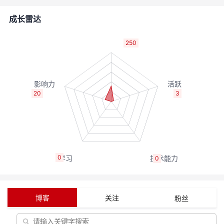
者
成长雷达
我
250
的
我
博
的
我
20
3
客
论
的
我
坛
圈
的
我
0
0
子
直
的
我
我
播
活
的
博客
关注
粉丝
我
动
关
的