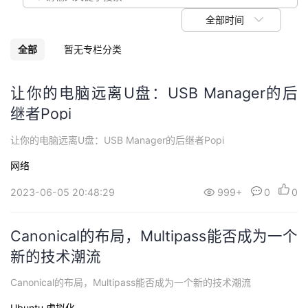
我
注
的
开
全部时间
的
Programs
发
全部
暂无专栏分类
支
者
让你的电脑远离U盘：USB Manager的后
继者Popi
持
学
让你的电脑远离U盘：USB Manager的后继者Popi
我
堂
网络
的
我
我
2023-06-05 20:48:29
999+
0
0
技
的
的
我
Canonical的布局，Multipass能否成为一个
术
云
课
的
我
新的技术潮流
支
声
Canonical的布局，Multipass能否成为一个新的技术潮流
程
认
的
我
Ubuntu
虚拟化