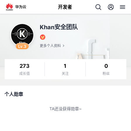
开发者
返
Khan安全团队
回
Lv.3
更多个人资料
273
1
0
个
成长值
关注
粉丝
我
人
个人勋章
的
主
TA还没获得勋章~
开
页
发