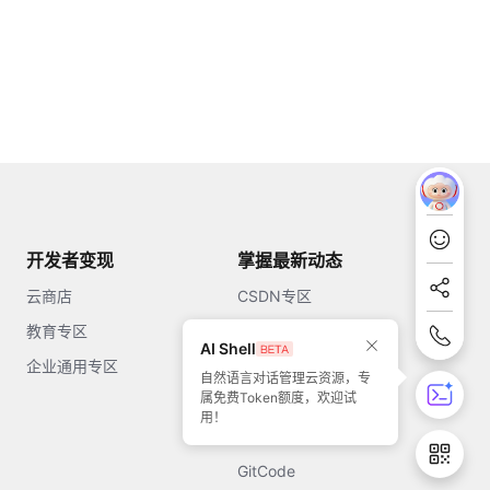
开发者变现
掌握最新动态
云商店
CSDN专区
教育专区
知乎
AI Shell
企业通用专区
开源中国
自然语言对话管理云资源，专
属免费Token额度，欢迎试
51CTO
用！
今日头条
GitCode