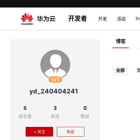
开发者
开发
活动
P
博客
全部
Lv.1
yd_240404241
6
3
0
成长值
关注
粉丝
+ 关注
私信