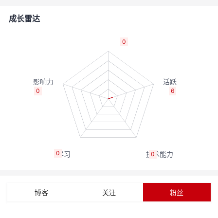
的
Programs
发
者
成长雷达
支
者
我
0
持
学
的
我
我
堂
博
的
我
0
6
的
我
客
论
的
我
我
技
的
坛
圈
的
我
的
我
0
0
术
云
子
直
的
我
课
的
我
支
声
播
活
的
程
认
的
我
博客
关注
粉丝
持
建
动
关
证
实
的