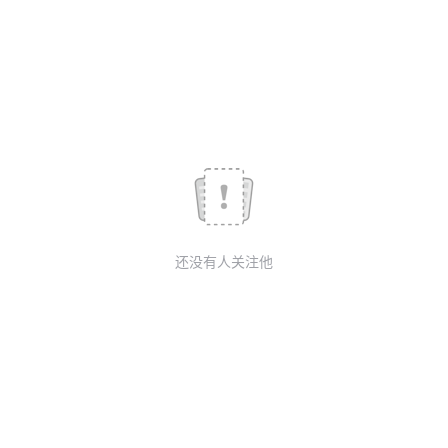
议
注
验
收
藏
还没有人关注他