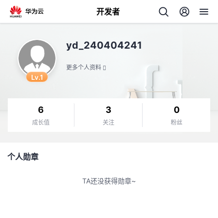
开发者
返
yd_240404241
回
更多个人资料
Lv.1
6
3
0
个
成长值
关注
粉丝
我
人
个人勋章
我
的
主
TA还没获得勋章~
我
的
开
页
我
的
开
发