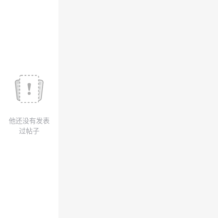
议
注
验
收
藏
他还没有发表
过帖子