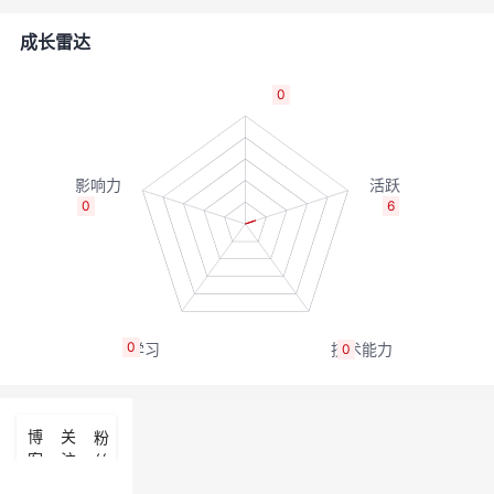
的
Programs
发
者
成长雷达
支
者
我
0
持
学
的
我
我
堂
博
的
我
0
6
的
我
客
论
的
我
我
技
的
坛
圈
的
我
的
我
0
0
术
云
子
直
的
我
课
的
我
支
声
播
活
的
程
认
的
我
博
关
粉
客
注
丝
持
建
动
关
证
实
的