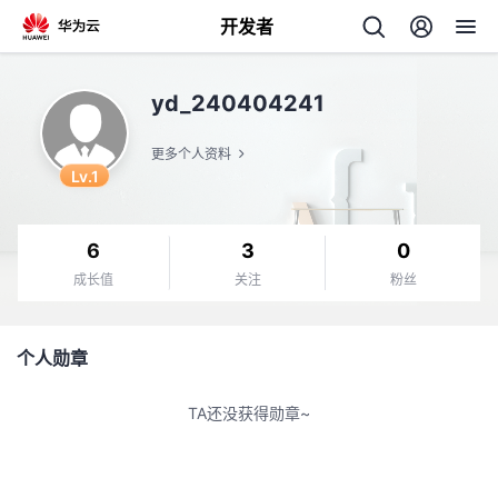
开发者
返
yd_240404241
回
更多个人资料
Lv.1
6
3
0
个
成长值
关注
粉丝
我
人
个人勋章
我
的
主
TA还没获得勋章~
我
的
开
页
我
的
开
发