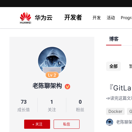
开发者
开发
活动
Prog
博客
全部
Lv.2
老陈聊架构
『Git
📣读完这篇文章
73
1
0
成长值
关注
粉丝
Docker
G
老陈聊
+ 关注
私信