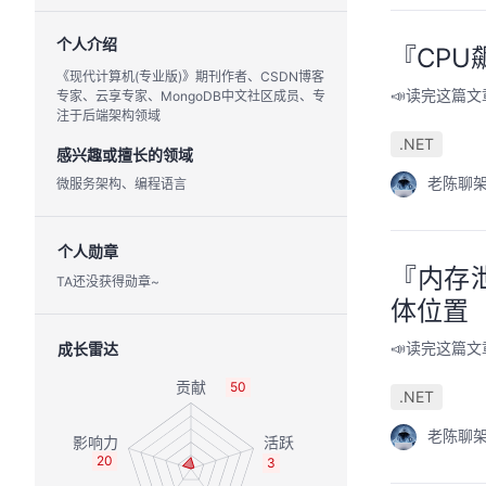
个人介绍
『CPU
《现代计算机(专业版)》期刊作者、CSDN博客
专家、云享专家、MongoDB中文社区成员、专
📣读完这篇文
注于后端架构领域
.NET
感兴趣或擅长的领域
微服务架构、编程语言
老陈聊
个人勋章
『内存
TA还没获得勋章~
体位置
成长雷达
📣读完这篇文
50
.NET
老陈聊
20
3