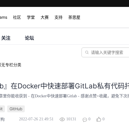
rams
社区
学堂
大赛
支持
茶思屋
关注
论坛
暂无专栏分类
Lab』在Docker中快速部署GitLab私有代
里你能收获到 - 在Docker中快速部署Gitlab - 感谢点赞+收藏，避免下
it
GitHub
2022-07-26 21:49:51
10131
0
0
架构