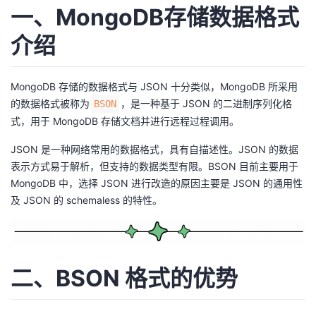
一、MongoDB存储数据格式
者
介绍
我
MongoDB 存储的数据格式与 JSON 十分类似，MongoDB 所采用
的
我
的数据格式被称为
，是一种基于 JSON 的二进制序列化格
BSON
式，用于 MongoDB 存储文档并进行远程过程调用。
博
的
我
JSON 是一种网络常用的数据格式，具有自描述性。JSON 的数据
客
论
的
我
表示方式易于解析，但支持的数据类型有限。BSON 目前主要用于
MongoDB 中，选择 JSON 进行改造的原因主要是 JSON 的通用性
坛
圈
的
我
及 JSON 的 schemaless 的特性。
子
直
的
我
我
播
活
的
二、BSON 格式的优势
我
动
关
的