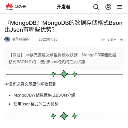
开发者
返
『MongoDB』MongoDB的数据存储格式Bson
回
比Json有哪些优势？
老陈聊架构
2022/07/26
8.2k+
举
报
【摘要】 📣读完这篇文章里你能收获到 - MongoDB存储数据
格式BSON介绍 - 使用Bson格式的三大优势
个
我
人
📣读完这篇文章里你能收获到
MongoDB存储数据格式BSON介绍
的
主
使用Bson格式的三大优势
开
页
发