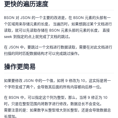
更快的遍历速度
我
注
的
开
BSON 对 JSON 的一个主要的改进是，在 BSON 元素的头部有一
的
Programs
发
个区域用来存储元素的长度， 当遍历时，如果想跳过某个文档进行
读取，就可以先读取存储在 BSON 元素头部的元素的长度， 直接
支
者
seek 到指定的点上就完成了文档的跳过。
持
学
在 JSON 中，要跳过一个文档进行数据读取，需要在对此文档进行
扫描的同时匹配数据结构才可以完成跳过操作。
我
堂
操作更简易
的
我
我
如果要修改 JSON 中的一个值，如将 9 修改为 10，这实际是将一
技
的
的
我
个字符变成了两个，会导致其后面的所有内容都向后移一位。
术
云
课
的
我
在 BSON 中，可以指定这个列为整型，那么，当将 9 修正为 10
时，只是在整型范围内将数字进行修改，数据总长不会变化。
支
声
程
认
的
我
需要注意的是：如果数字从整型增大到长整型，还是会导致数据总
长增加。