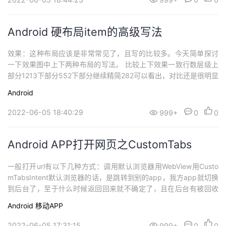
Android 硬布局item的高级写法
效果：这种布局应该是非常常见了，且写的比较多。今天简单探讨
一下效果图中上下两种布局的写法。 比较上下效果一致行数层级上
部分1213下部分552下部分继续精简282可以看出，对比还是很明显
的，精简到最后只有最开始的四分之一。 上部分先看常规item写
Android
法，横向的LinearLayout嵌套三个子View，分别是左边的ImageVie
w，中间的TextView，和右边的ImageView。然后每...
2022-06-05 18:40:29
999+
0
0
Android APP打开网页之CustomTabs
一般打开url有以下几种方式：调用默认浏览器用WebView用Custo
mTabsIntent默认浏览器的话，是跳转到别的app，我方app就切换
到后台了，至于什么时候返回回来就不确定了，且在后台有被回收
的风险，不利于业务开展，如果是打开浏览器之后就完成任务的情
Android
移动APP
况，可以使用。WebView是我们比较常用的，如果页面可控，且需
要交互的，还是建议使用webview的。CustomTabs在用户的...
2022-06-05 17:31:15
999+
0
0