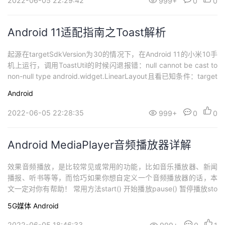
2022-06-05 22:29:42
999+
0
0
员为之头疼。来看...
Android 11适配指南之Toast解析
起源在targetSdkVersion为30的情况下，在Android 11的小米10手
机上运行，调用ToastUtil的时候闪退报错：null cannot be cast to
non-null type android.widget.LinearLayout且看已知条件：target
SdkVersion 30Android 11小米10文末附Android 11适配手册 定位
Android
问题ok...
2022-06-05 22:28:35
999+
0
0
Android MediaPlayer音频播放器详解
效果音频播放，是比较常见或常用的功能，比如音乐播放器、新闻
播报、听书等等，而恰巧如果你想自定义一个音频播放器的话，本
文一定对你有帮助！ 常用方法start() 开始播放pause() 暂停播放sto
p() 停止播放prepare() 资源准备prepareAsync() 异步准备，不阻
5G媒体
Android
塞UI线程seekTo(int msec) 定位到指定位置，单位毫秒isLooping
是否循环播放isP...
2022-06-05 18:46:33