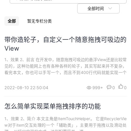
议
注
验
收
全部时间
藏
全部
暂无专栏分类
带你造轮子，自定义一个随意拖拽可吸边的
View
1、效果 2、前言 在开发中，随意拖拽可吸边的悬浮View还是比较常
见的，这种功能网上也有各种各样的轮子，其实写起来并不复杂，
看完本文，你也可以手写一个，而且不到400行代码就能实现一个
通用的随意...
2022-08-10 22:50:04
999+
0
0
怎么简单实现菜单拖拽排序的功能
1、效果 2、简介 本文主角是ItemTouchHelper。 它是RecyclerVie
w对于item交互处理的一个「辅助类」，主要用于拖拽以及滑动处