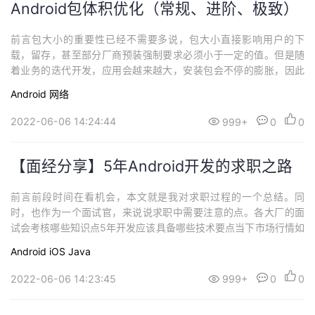
Android包体积优化（常规、进阶、极致）
前言包大小的重要性已经不需要多说，包大小直接影响用户的下
载，留存，甚至部分厂商预装强制要求必须小于一定的值。但是随
着业务的迭代开发，应用会越来越大，安装包会不停的膨胀，因此
包大小缩减是一个长期持续的治理过程。提升下载转化率，安装包
Android
网络
越小，转化率越高。降低渠道推广成本。降低安装时间，文件拷
贝、Library解压、编译ODEX、签名校验这些，包体积越大越耗
2022-06-06 14:24:44
999+
0
0
时。降低运行时内存等等。 环境Andro...
【面经分享】5年Android开发的求职之路
前言前段时间在看机会，本文就是我对求职过程的一个总结。同
时，也作为一个面试官，来说说求职中需要注意的点。各大厂的面
试会考核哪些知识点5年开发应该具备哪些技术要点当下市场行情如
何，真的很卷吗写简历需要注意什么自我介绍怎么准备关于为什么
Android
iOS
Java
离职未来职业规划问题如何避坑被问到自闭，如何调整心态我个人
的学习方法其他注意事项 面试题先上主菜 一面技术 京东GC原理，
2022-06-06 14:23:45
999+
0
0
有哪几种GC方式HashMap原理Hy...