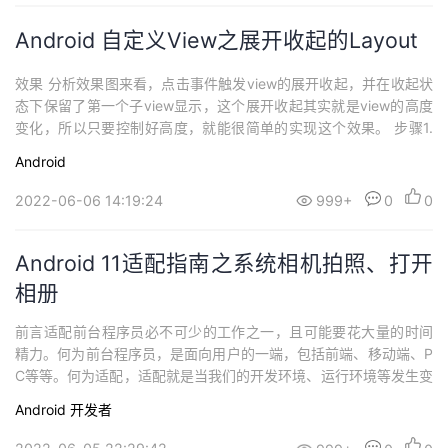
Android 自定义View之展开收起的Layout
效果 分析效果图来看，点击事件触发view的展开收起，并在收起状
态下保留了第一个子view显示，这个展开收起其实就是view的高度
变化，所以只要控制好高度，就能很简单的实现这个效果。 步骤1.
初始化参数 设置方向等2.根据动画执行进度计算高度 初始化class E
Android
xpandLinearLayout : LinearLayout { //是否展开，默认展开 privat
e var...
2022-06-06 14:19:24
999+
0
0
Android 11适配指南之系统相机拍照、打开
相册
前言适配前台程序员必不可少的工作之一，且可能要花大量的时间
精力。何为前台程序员，是面向用户的一端，包括前端、移动端、P
C等等。何为适配，适配就是当我们的开发环境、运行环境等发生变
化的时候，程序依然能稳健运行。而适配中最难为程序员的就是And
Android
开发者
roid了，除了开发环境、运行环境等因素之外，因为Android开源的
原因，还要适配各大厂商。。而适配条件之多，经常让Android程序