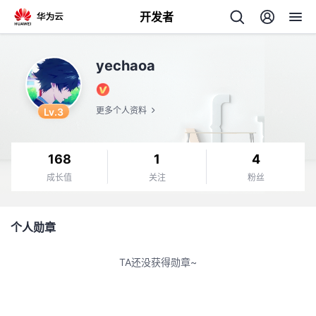
开发者
返
yechaoa
回
Lv.3
更多个人资料
168
1
4
个
成长值
关注
粉丝
我
人
个人勋章
我
的
主
TA还没获得勋章~
我
的
开
页
我
的
开
发