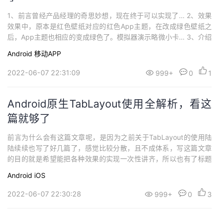
1、前言曾经产品经理的奇思妙想，现在终于可以实现了… 2、效果
效果中，原本是红色壁纸对应的红色App主题，在改成绿色壁纸之
后，App主题也相应的变成绿色了。模拟器演示略微小卡… 3、介绍
这个效果主要是使用了Material You中的动态颜色功能。 3.1、什么
Android
移动APP
是Material YouMaterial You也称Material3或M3，是第三代Materia
l Design设计语言。M...
2022-06-07 22:31:09
999+
0
1
Android原生TabLayout使用全解析，看这
篇就够了
前言为什么会有这篇文章呢，是因为之前关于TabLayout的使用陆
陆续续也写了好几篇了，感觉比较分散，且不成体系，写这篇文章
的目的就是希望能把各种效果的实现一次性讲齐，所以也有了标题
的「看这篇就够了」。TabLayout作为导航组件来说，使用场景非
Android
iOS
常的多，也意味着要满足各种各样的需求。在效果实现上，有同学
会选择自定义View来做，定制性高，但易用性、稳定性、维护性不
2022-06-07 22:30:28
999+
0
3
敢保证，使用官方组件能避...