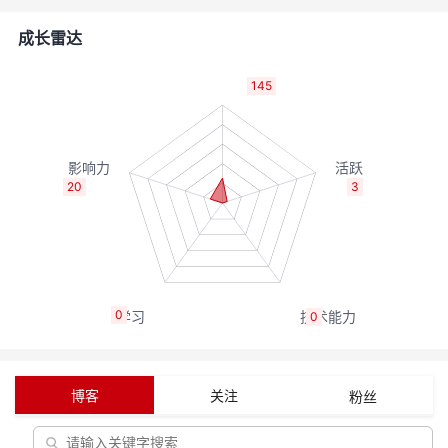
的
Programs
发
者
成长雷达
支
者
我
145
持
学
的
我
我
堂
博
的
我
20
3
的
我
客
论
的
我
我
技
的
坛
圈
的
我
的
我
0
0
术
云
子
直
的
我
课
的
我
支
声
播
活
的
程
认
的
我
博客
关注
粉丝
持
建
动
关
证
实
的