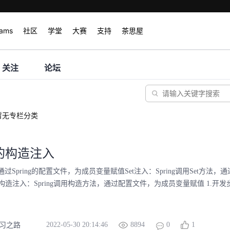
rams
社区
学堂
大赛
支持
茶思屋
关注
论坛
暂无专栏分类
ng的构造注入
通过Spring的配置文件，为成员变量赋值Set注入：Spring调用Set方法
造注入：Spring调用构造方法，通过配置文件，为成员变量赋值 1.开发步
2022-05-30 20:14:46
8894
0
1
学习之路