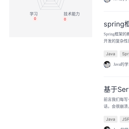
0
0
sprin
Spring框架
开发的复杂性而
Java
Spr
Java的
基于Se
前言我们每写
话，会很崩溃
Java
JS