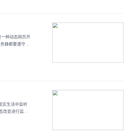
页面)是一种动态网页开
务器都要遵守...
在现实生活中监听
变进行监...