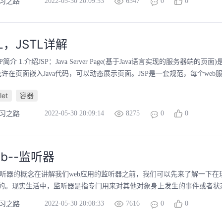
2022-05-30 20:09:53
6347
0
0
学习之路
L，JSTL详解
SP简介 1.介绍JSP：Java Server Page(基于Java语言实现的服务器端的
允许在页面嵌入Java代码，可以动态展示页面。JSP是一套规范，每个web服
let
容器
2022-05-30 20:09:14
8275
0
0
学习之路
eb--监听器
、监听器的概念在讲解我们web应用的监听器之前，我们可以先来了解一下
的。现实生活中，监听器是指专门用来对其他对象身上发生的事件或者状态改
2022-05-30 20:08:33
7616
0
0
学习之路