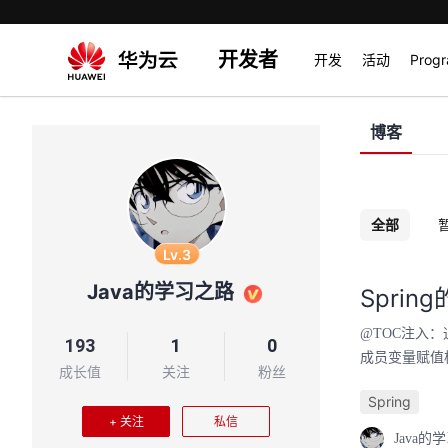
开发者
开发
活动
Prog
博客
全部
Lv.3
Java的学习之路
Spri
@TOC注入：
193
1
0
成员变量赋值构
成长值
关注
粉丝
Spring
+ 关注
私信
Java的