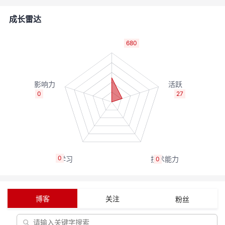
者
成长雷达
我
680
的
我
博
的
我
0
27
客
论
的
我
坛
圈
的
我
0
0
子
直
的
我
我
播
活
的
博客
关注
粉丝
我
动
关
的