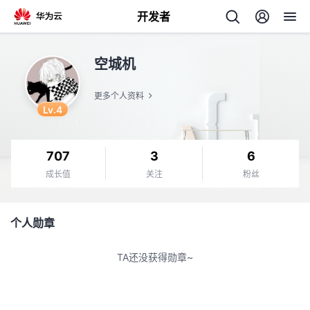
开发者
返
空城机
回
更多个人资料
Lv.4
707
3
6
个
成长值
关注
粉丝
我
人
个人勋章
的
主
TA还没获得勋章~
开
页
发