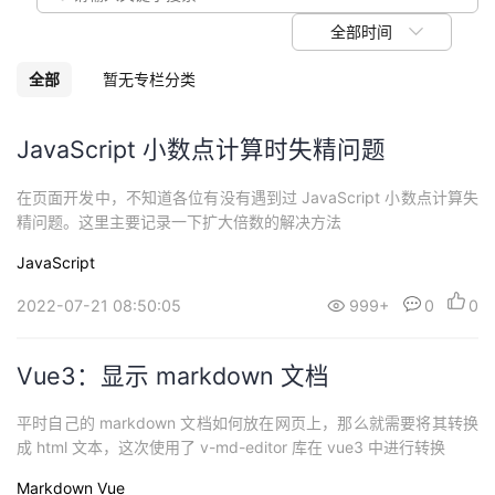
我
注
的
开
全部时间
的
Programs
发
全部
暂无专栏分类
支
者
JavaScript 小数点计算时失精问题
持
学
在页面开发中，不知道各位有没有遇到过 JavaScript 小数点计算失
精问题。这里主要记录一下扩大倍数的解决方法
我
堂
JavaScript
的
我
我
2022-07-21 08:50:05
999+
0
0
技
的
的
我
Vue3：显示 markdown 文档
术
云
课
的
我
平时自己的 markdown 文档如何放在网页上，那么就需要将其转换
成 html 文本，这次使用了 v-md-editor 库在 vue3 中进行转换
支
声
程
认
的
我
Markdown
Vue