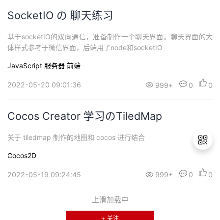
SocketIO の 聊天练习
基于socketIO的双向通信，准备制作一个聊天界面。聊天界面的大
体样式参考于微信界面，后端用了node和socketIO
JavaScript
服务器
前端
2022-05-20 09:01:36
999+
0
0
Cocos Creator 学习のTiledMap
关于 tiledmap 制作的地图和 cocos 进行结合
Cocos2D
2022-05-19 09:24:45
999+
0
0
退
出
上滑加载中
登
录
+ 关注