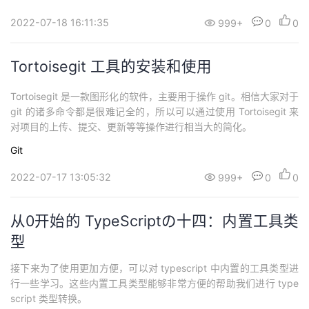
持
建
证
实
的
2022-07-18 16:11:35
999+
0
0
议
验
收
Tortoisegit 工具的安装和使用
藏
Tortoisegit 是一款图形化的软件，主要用于操作 git。相信大家对于
git 的诸多命令都是很难记全的，所以可以通过使用 Tortoisegit 来
对项目的上传、提交、更新等等操作进行相当大的简化。
Git
2022-07-17 13:05:32
999+
0
0
从0开始的 TypeScriptの十四：内置工具类
型
接下来为了使用更加方便，可以对 typescript 中内置的工具类型进
行一些学习。这些内置工具类型能够非常方便的帮助我们进行 type
script 类型转换。