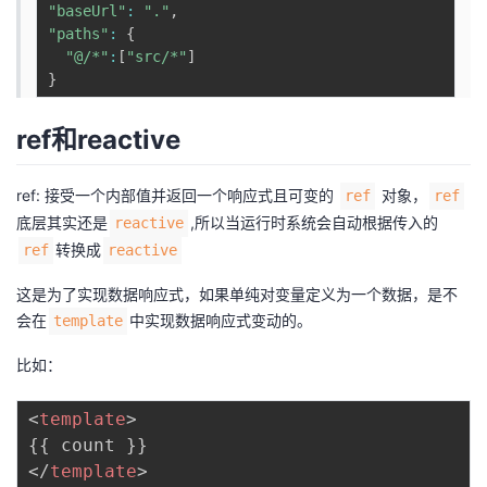
"baseUrl"
:
"."
,
"paths"
:
{
"@/*"
:
[
"src/*"
]
}
ref和reactive
ref: 接受一个内部值并返回一个响应式且可变的
对象，
ref
ref
底层其实还是
,所以当运行时系统会自动根据传入的
reactive
转换成
ref
reactive
这是为了实现数据响应式，如果单纯对变量定义为一个数据，是不
会在
中实现数据响应式变动的。
template
比如：
<
template
>
</
template
>