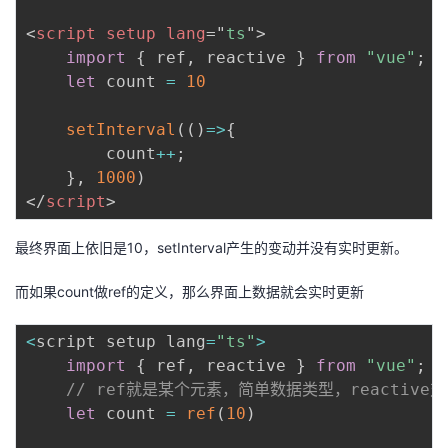
<
script
setup
lang
=
"
ts
"
>
import
{
 ref
,
 reactive 
}
from
"vue"
;
let
 count 
=
10
setInterval
(
(
)
=>
{
        count
++
;
}
,
1000
)
</
script
>
最终界面上依旧是10，setInterval产生的变动并没有实时更新。
而如果count做ref的定义，那么界面上数据就会实时更新
<
script setup lang
=
"ts"
>
import
{
 ref
,
 reactive 
}
from
"vue"
;
// ref就是某个元素，简单数据类型，reactive
let
 count 
=
ref
(
10
)