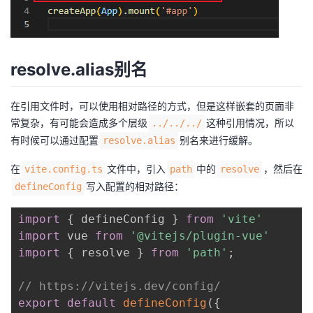
resolve.alias别名
在引用文件时，可以使用相对路径的方式，但是这样嵌套的页面非
常复杂，有可能会造成多个层级
这种引用情况，所以
../../../
有时候可以通过配置
别名来进行缓解。
resolve.alias
在
文件中，引入
中的
，然后在
vite.config.ts
path
resolve
写入配置的相对路径：
defineConfig
import
{
 defineConfig 
}
from
'vite'
import
 vue 
from
'@vitejs/plugin-vue'
import
{
 resolve 
}
from
'path'
;
// https://vitejs.dev/config/
export
default
defineConfig
(
{