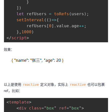
}
]
)
let
 refUsers 
=
toRefs
(
users
)
;
setInterval
(
(
)
=>
{
        refUsers
[
0
]
.
value
.
age
++
;
}
,
1000
)
</
script
>
效果：
以上是使用
定义对象，实际上
也可以包裹
reactive
reactive
ref，比如：
<
template
>
<
div
class
=
"
box
"
ref
=
"
box
"
>