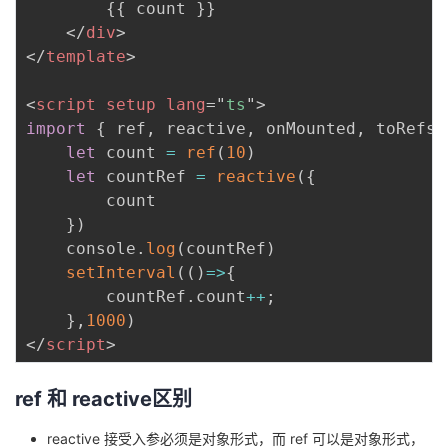
        {{ count }}

</
div
>
</
template
>
<
script
setup
lang
=
"
ts
"
>
import
{
 ref
,
 reactive
,
 onMounted
,
 toRefs 
let
 count 
=
ref
(
10
)
let
 countRef 
=
reactive
(
{
        count

}
)
    console
.
log
(
countRef
)
setInterval
(
(
)
=>
{
        countRef
.
count
++
;
}
,
1000
)
</
script
>
ref 和 reactive区别
reactive 接受入参必须是对象形式，而 ref 可以是对象形式，