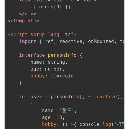
        {{ users[0] }}

</
div
>
</
template
>
<
script
setup
lang
=
"
ts
"
>
import
{
 ref
,
 reactive
,
 onMounted
,
 toR
interface
personInfo
{
        name
:
 string
,
        age
:
 number
,
hobby
:
(
)
=>
void
}
let
 users
:
 personInfo
[
]
=
reactive
(
[
{
            name
:
'张三'
,
            age
:
18
,
hobby
:
(
)
=>
{
 console
.
log
(
'打李