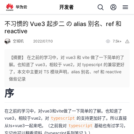
开发者
返
不习惯的 Vue3 起步二 の alias 别名、ref 和
回
reactive
空城机
2022/07/10
7.5k+
举
报
【摘要】 在之前的学习中，对 vue3 和 vite 做了一下简单的了
解。也知道了 vue3，相较于 vue2，对 typescript 的兼容更好
个
了，本文中主要对 TS 模块声明，alias 别名、ref 和 reactive
做些记录
我
人
序
的
主
在之前的学习中，对vue3和vite做了一下简单的了解。也知道了
开
页
vue3，相较于vue2，对
的支持更加好了。所以直接
typescript
从ts+vue3一起来吧。（之前我对
基础也有过学习，
typescript
发
忘记也可以翻看资料
《typescript系列笔记 》
）