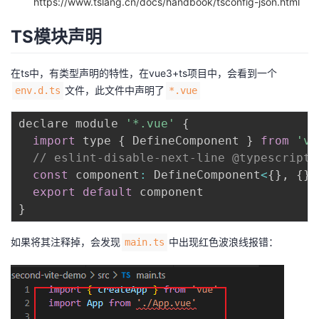
https://www.tslang.cn/docs/handbook/tsconfig-json.html
持
建
证
实
的
TS模块声明
议
验
收
在ts中，有类型声明的特性，在vue3+ts项目中，会看到一个
藏
文件，此文件中声明了
env.d.ts
*.vue
declare module 
'*.vue'
{
import
 type 
{
 DefineComponent 
}
from
'vu
// eslint-disable-next-line @typescript-
const
 component
:
 DefineComponent
<
{
}
,
{
}
,
export
default
}
如果将其注释掉，会发现
中出现红色波浪线报错：
main.ts