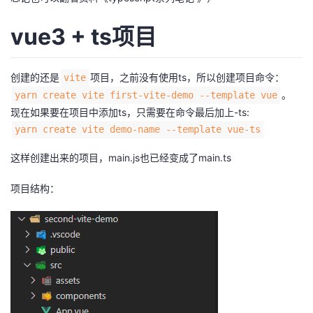
者
vue3 + ts项目
我
创建的还是
项目，之前没有使用ts，所以创建项目命令：
vite
的
我
。
yarn create vite first-vite-demo --template vue
现在如果要在项目中添加ts，只需要在命令最后加上-ts:
博
的
我
yarn create vite demo-name --template vue-ts
这样创建出来的项目，main.js也已经变成了main.ts
客
论
的
我
项目结构：
坛
圈
的
我
子
直
的
我
我
播
活
的
我
动
关
的