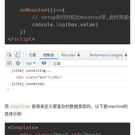
onMounted
(
(
)
=>
{
// setup执行时机比mounted早,此时界面d
        console
.
log
(
box
.
value
)
}
)
</
script
>
而
是用来定义更复杂的数据类型的，以下是reactive的
reactive
具体示例
<
template
>
<
div
class
=
"
box
"
ref
=
"
box
"
>