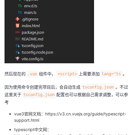
我
注
的
开
的
Programs
发
支
者
持
学
我
堂
然后现在的
组件中，
上需要添加
。
.vue
<script>
lang="ts
的
我
我
因为使用命令创建完项目后，会自动生成
。不过
tsconfig.json
技
的
这里关于
配置也可以根据自己需求调整，可以参
tsconfig.json
的
我
考
术
云
课
的
我
vue3官网文档：
https://v3.cn.vuejs.org/guide/typescript-
support.html
支
声
程
认
的
我
typescript中文网：