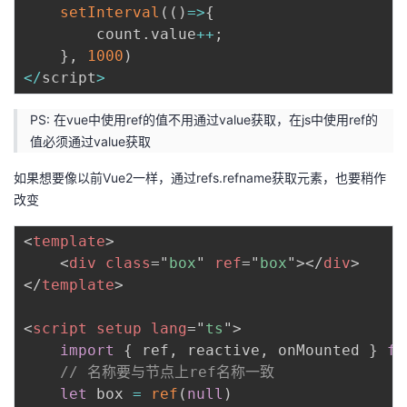
setInterval
(
(
)
=>
{
        count
.
value
++
;
}
,
1000
)
<
/
script
>
PS: 在vue中使用ref的值不用通过value获取，在js中使用ref的
值必须通过value获取
如果想要像以前Vue2一样，通过refs.refname获取元素，也要稍作
改变
<
template
>
<
div
class
=
"
box
"
ref
=
"
box
"
>
</
div
>
</
template
>
<
script
setup
lang
=
"
ts
"
>
import
{
 ref
,
 reactive
,
 onMounted 
}
fr
// 名称要与节点上ref名称一致
let
 box 
=
ref
(
null
)