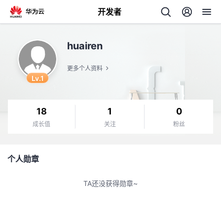
开发者
返
huairen
回
更多个人资料
Lv.1
18
1
0
个
成长值
关注
粉丝
我
人
个人勋章
的
主
TA还没获得勋章~
开
页
发