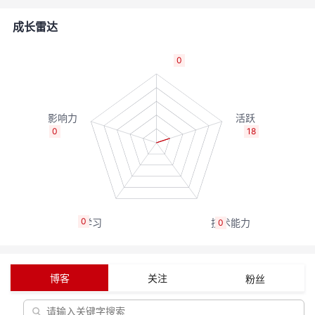
者
成长雷达
我
0
的
我
博
的
我
0
18
客
论
的
我
坛
圈
的
我
0
0
子
直
的
我
我
播
活
的
博客
关注
粉丝
我
动
关
的