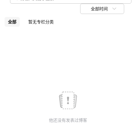
我
注
的
开
全部时间
的
Programs
发
全部
暂无专栏分类
支
者
持
学
我
堂
的
我
我
技
的
的
我
术
云
课
的
我
他还没有发表过博客
支
声
程
认
的
我