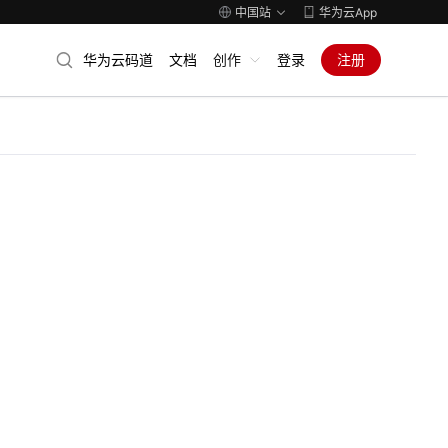
中国站
华为云App
华为云码道
文档
创作
登录
注册