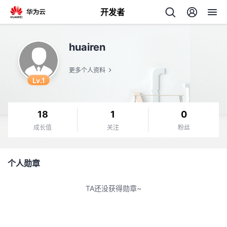
开发者
返
huairen
回
更多个人资料
Lv.1
18
1
0
个
成长值
关注
粉丝
我
人
个人勋章
的
主
TA还没获得勋章~
开
页
发