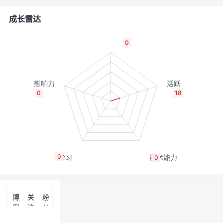
者
成长雷达
我
0
的
我
博
的
我
0
18
客
论
的
我
坛
圈
的
我
0
0
子
直
的
我
我
播
活
的
博
关
粉
客
注
丝
我
动
关
的