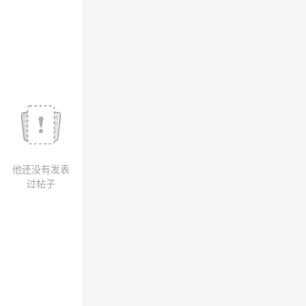
我
注
的
开
的
Programs
发
支
者
持
学
我
堂
他还没有发表
的
我
我
过帖子
技
的
的
我
术
云
课
的
我
支
声
程
认
的
我