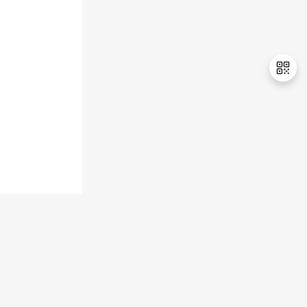
持
建
证
实
的
议
验
收
藏
退
出
登
录