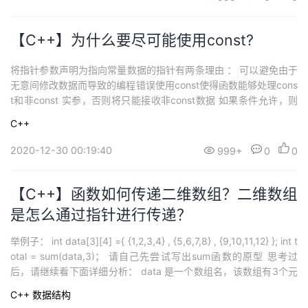
【C++】为什么要尽可能使用const?
将指针参数声明为指向常量数据的指针有两条理由 ： 可以避免由于
无意间修改数据而导致的编程错误使用const使得函数能够处理cons
t和非const 实参，否则将只能接收非const数据 如果条件允许，则
应将指针形参声明为指向const的指针。 第一种情况： int age =39;
C++
const int * pt = &age; 第二句声明中的const...
2020-12-30 00:19:40
999+
0
0
【C++】函数如何传递二维数组？二维数组
是怎么通过指针进行传递？
举例子： int data[3][4] ={ {1,2,3,4} , {5,6,7,8} , {9,10,11,12} }; int t
otal = sum(data,3)； 请自己先尝试写出sum函数的原型 思考过
后，请继续看下面详细分析： data 是一个数组名，该数组有3个元
素，第一个元素本身又是一个数组，有4个int 值组成。 因此...
C++
数据结构