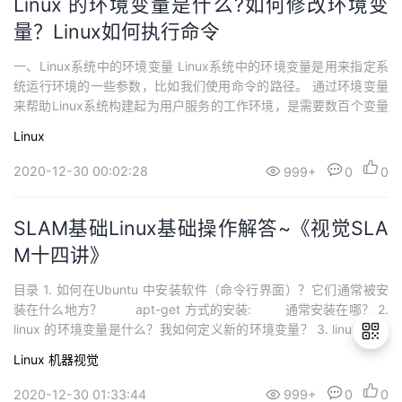
Linux 的环境变量是什么?如何修改环境变
量？Linux如何执行命令
一、Linux系统中的环境变量 Linux系统中的环境变量是用来指定系
统运行环境的一些参数，比如我们使用命令的路径。 通过环境变量
来帮助Linux系统构建起为用户服务的工作环境，是需要数百个变量
来协同完成的。我们可以用env命令查看linux系统中所有的环境变
Linux
量。 二、执行命令后到底发生了什么（***重点） 第一步，判断用
户是否以绝对路径或相对路径的方式输入命令，如果...
2020-12-30 00:02:28
999+
0
0
SLAM基础Linux基础操作解答~《视觉SLA
M十四讲》
目录 1. 如何在Ubuntu 中安装软件（命令⾏界⾯）？它们通常被安
装在什么地⽅？ apt-get 方式的安装: 通常安装在哪？ 2.
linux 的环境变量是什么？我如何定义新的环境变量？ 3. linux 根目
录下面的目录结构是什么样的？ 4. 假设我要给a.sh 加上可执⾏权
Linux
机器视觉
限，该输⼊什么命令？ 5. 假设我要将a.sh ...
2020-12-30 01:33:44
999+
0
0