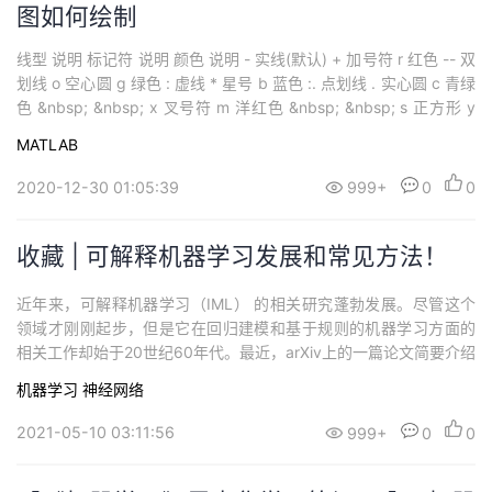
图如何绘制
线型 说明 标记符 说明 颜色 说明 - 实线(默认) + 加号符 r 红色 -- 双
划线 o 空心圆 g 绿色 : 虚线 * 星号 b 蓝色 :. 点划线 . 实心圆 c 青绿
色 &nbsp; &nbsp; x 叉号符 m 洋红色 &nbsp; &nbsp; s 正方形 y
黄色 &nbs...
MATLAB
2020-12-30 01:05:39
999+
0
0
收藏 | 可解释机器学习发展和常见方法！
近年来，可解释机器学习（IML） 的相关研究蓬勃发展。尽管这个
领域才刚刚起步，但是它在回归建模和基于规则的机器学习方面的
相关工作却始于20世纪60年代。最近，arXiv上的一篇论文简要介绍
了解释机器学习(IML)领域的历史，给出了最先进的可解释方法的概
机器学习
神经网络
述，并讨论了遇到的挑战。 &nbsp; 当机器学习模型用在产品、决策
或者研究过程中的时候，“可解释性”通常是一个决定因素。...
2021-05-10 03:11:56
999+
0
0