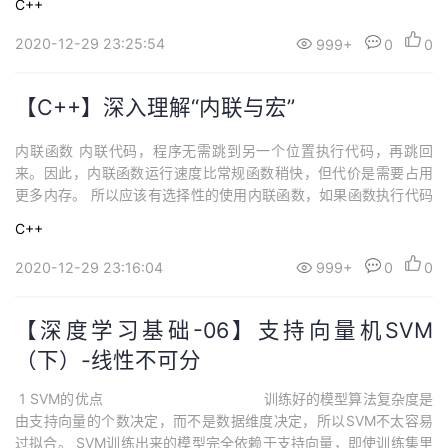
C++
返回C-风格字符串的函数#include <iostream>char * buildstr(char
c, in...
2020-12-29 23:25:54
999+
0
0
【C++】深入理解“内联与宏”
内联函数 内联代码，程序无需跳到另一个位置执行代码，再跳回
来。因此，内联函数运行速度比常规函数稍快，但代价是需要占用
更多内存。 所以应该有选择性的使用内联函数，如果函数执行代码
的时间比处理函数调用的 时间长，则即使使用内联函数，节省也没
C++
啥明显改进，而如果代码执行时间很短，则内联函数调用就可以节
省大部分调用所占的时间。 ...
2020-12-29 23:16:04
999+
0
0
【深度学习基础-06】支持向量机SVM
（下）-线性不可分
1 SVM的优点 训练好的模型算法复杂度是
由支持向量的个数决定，而不是数据维度决定，所以SVM不太容易
过拟合。 SVM训练出来的模型完全依赖于支持向量，即使训练集里