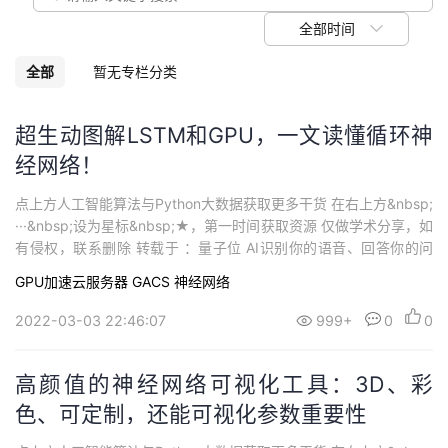
我
注
的
开
全部时间
的
Programs
发
全部
暂无专栏分类
支
者
超生动图解LSTM和GPU，一文读懂循环神
经网络！
持
学
点上方人工智能算法与Python大数据获取更多干货 在右上方&nbsp;
我
堂
···&nbsp;设为星标&nbsp;★，第一时间获取资源 仅做学术分享，如
有侵权，联系删除 转载于 ：量子位 AI识别你的语音、回答你的问
的
我
我
题、帮你翻译外语，都离不开一种特殊的循环神经网络（RNN）：
GPU加速云服务器 GACS
神经网络
长短期记忆网络（Long short-term ...
技
的
的
我
2022-03-03 22:46:07
999+
0
0
术
云
课
的
我
高颜值的神经网络可视化工具：3D、彩
支
声
色、可定制，还能可视化参数重要性
程
认
的
我