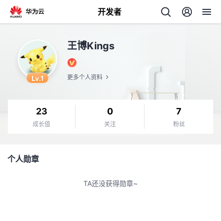
开发者
返
王博Kings
回
Lv.1
更多个人资料
23
0
7
个
成长值
关注
粉丝
我
人
个人勋章
的
主
TA还没获得勋章~
开
页
发