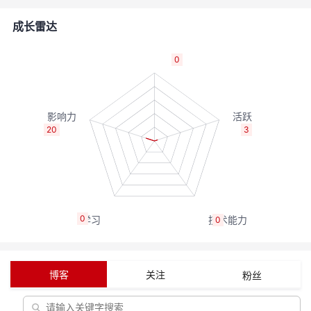
者
成长雷达
我
0
的
我
博
的
我
20
3
客
论
的
我
坛
圈
的
我
0
0
子
直
的
我
我
播
活
的
博客
关注
粉丝
我
动
关
的