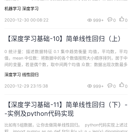
面所有非支持点都去除，重复训练过程，结果模型完全一样 一个SV
机器学习
深度学习
M如果训练得到的支持向量个数少，则模型更容易泛化（比如各有1
个点，...
2020-12-30 00:08:22
999+
0
0
【深度学习基础-10】简单线性回归（上）
0 统计量：描述数据特征 0.1 集中趋势衡量 均值，平均数，平均
值，mean 中位数：将数据中的各个数值按照大小顺序排列，居于中
间的变量，若是偶个数，取中间两个均值 众数：数据出现次数最多
的书 0.2 离散程度衡量 方差 variance 标准差 standard deviatio
深度学习
线性回归
n，方差的开二次方 1 回归问题和分类问题区别： 回归问题：Y变...
2020-12-29 23:15:38
999+
0
0
【深度学习基础-11】简单线性回归（下）-
-实例及python代码实现
比如有5组数据，让你去做简单线性回归。 python代码实现上述过
程 import numpy as np def fitSLR(x,y): n = len(x) dinominator