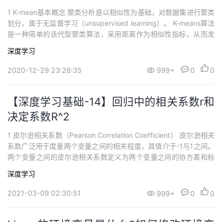
1 K-mean基本概念 聚类分析是以相似性为基础，对数据集进行聚类
划分，属于无监督学习（unsupervised learning）。 K-means算法
是一种简单的迭代型聚类算法，采用距离作为相似性指标，从而发
现给定数据集中的K个类，且每个类的中心是根据类中所有值的均值
深度学习
得到，每个类用聚类中心来描述。对于给定的一个包含n个d维数据
点的数据集X以及要分得的类别K,选取欧式...
2020-12-29 23:28:35
999+
0
0
【深度学习基础-14】回归中的相关系数r和
决定系数R^2
1 皮尔逊相关系数（Pearson Correlation Coefficient） 皮尔逊相关
系数广泛用于度量两个变量之间的相关程度，其值介于-1与1之间。
两个变量之间的皮尔逊相关系数定义为两个变量之间的协方差和标
准差的商： 上式定义了总体相关系数，常用希腊小写字母 作为代表
深度学习
符号。估算样本的协方差和标准差，可得到皮尔逊相关系数，常用
英文小写字母
2021-03-09 02:30:51
999+
0
0