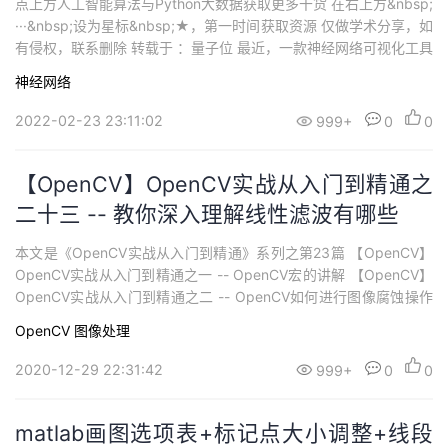
点上方人工智能算法与Python大数据获取更多干货 在右上方&nbsp;
持
建
证
实
的
···&nbsp;设为星标&nbsp;★，第一时间获取资源 仅做学术分享，如
有侵权，联系删除 转载于 ：量子位 最近，一款神经网络可视化工具
议
验
收
火了。 这款工具叫做「nn_vis」，它采用了新的3D可视化技术，可
神经网络
以呈现这样的效果： 其作者表示，之所...
藏
2022-02-23 23:11:02
999+
0
0
【OpenCV】OpenCV实战从入门到精通之
二十三 -- 教你深入理解线性滤波有哪些
本文是《OpenCV实战从入门到精通》系列之第23篇 【OpenCV】
OpenCV实战从入门到精通之一 -- OpenCV宏的讲解 【OpenCV】
OpenCV实战从入门到精通之二 -- OpenCV如何进行图像腐蚀操作
【OpenCV】OpenCV实战从入门到精通之三 -- canny边缘检测
OpenCV
图像处理
【OpenCV】OpenCV实战从入门到精通之四 -- 常用的函数讲解
（...
2020-12-29 22:31:42
999+
0
0
matlab画图选项表+标记点大小调整+线段