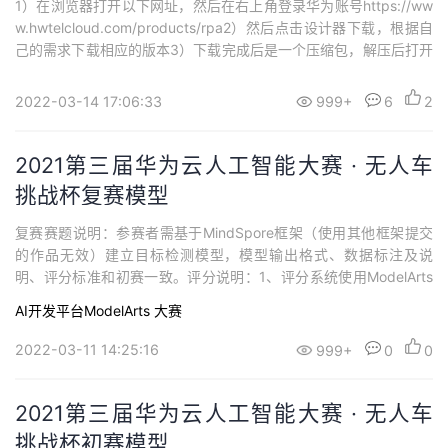
1）在浏览器打开以下网址，然后在右上角登录华为账号https://ww
w.hwtelcloud.com/products/rpa2）然后点击设计器下载，根据自
己的需求下载相应的版本3）下载完成后是一个压缩包，解压后打开
文件夹就可以看到一个exe文件，双击安装即可，如果出现下图所示
的弹窗，点击更多信息，然后点击仍要运行即可，然后多次下一步
2022-03-14 17:06:33
999+
6
2
安装就可4）安装完成后，在弹出的提示框里根据需求选择合适...
2021第三届华为云人工智能大赛 · 无人车
挑战杯复赛模型
复赛赛题说明：参赛者需基于MindSpore框架（使用其他框架提交
的作品无效）建立目标检测模型，模型输出格式、数据标注及说
明、评分标准和初赛一致。评分说明：1、评分系统使用ModelArts
批量服务（计算资源规格为GPU，GPU: 1*NVIDIA-P4(8GB) | CPU:
AI开发平台ModelArts
大赛
8 核 32GB）加载参赛选手提交的模型，之后对比赛2400张评分测
试集图片（此部分图片不公开）进行批量预测，最后...
2022-03-11 14:25:16
999+
0
0
2021第三届华为云人工智能大赛 · 无人车
挑战杯初赛模型