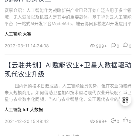
赛事介绍：人工智能作为战略新兴产业已经开始广泛应用于多个领
域，无人驾驶以及机器人是其中的重要载体。基于华为云人工智能
平台（一站式AI开发平台ModelArts、端云协同多模态AI开发应用平
台华为HiLens）及无人驾驶小车，本赛事全面锻炼和提高参赛选手
人工智能
大赛
的AI解决方案能力及无人驾驶编程技巧。 赛题背景：本届无人车挑
战杯大赛主要考核点有交通信号灯识别、车道线检测、斑马线检
2022-03-11 14:24:08
999+
0
0
测、限速标志识别、施工标...
【云驻共创】AI赋能农业+卫星大数据驱动
现代农业升级
国内遥感技术日趋成熟，人工智能独具优势，但在农业领域尚
未大规模商用。如何借助卫星加AI技术驱动现代农业升级呢？当卫
星与农业数字化同频，当AI与农业智慧化，公正现代农业的发展不
再只是盯着一亩三分地。业技术已经有突破，但是要实现行业赋能
人工智能
IoT
大数据
的可持续性发展，又要如何做呢？数字农业是未来农业的一个发展
趋势，是在未来十四五的期间数字经济的一个新的增长点。 农业相
2021-12-20 15:49:42
999+
0
0
退
对于我们熟悉的工业来讲，他...
出