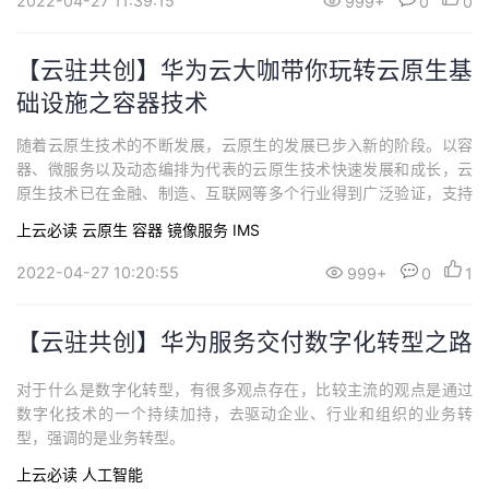
2022-04-27 11:39:15
999+
0
0
【云驻共创】华为云大咖带你玩转云原生基
础设施之容器技术
随着云原生技术的不断发展，云原生的发展已步入新的阶段。以容
器、微服务以及动态编排为代表的云原生技术快速发展和成长，云
原生技术已在金融、制造、互联网等多个行业得到广泛验证，支持
的业务场景也愈加丰富，行业生态日渐繁荣。
上云必读
云原生
容器
镜像服务 IMS
2022-04-27 10:20:55
999+
0
1
【云驻共创】华为服务交付数字化转型之路
对于什么是数字化转型，有很多观点存在，比较主流的观点是通过
数字化技术的一个持续加持，去驱动企业、行业和组织的业务转
型，强调的是业务转型。
上云必读
人工智能