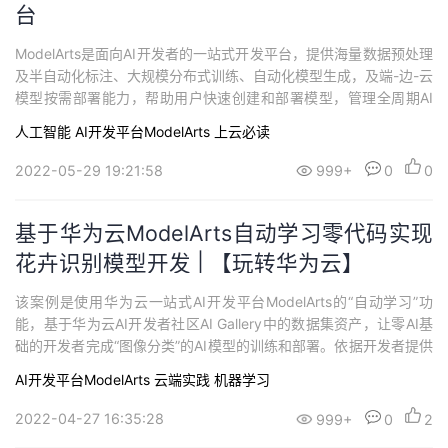
台
ModelArts是面向AI开发者的一站式开发平台，提供海量数据预处理
及半自动化标注、大规模分布式训练、自动化模型生成，及端-边-云
模型按需部署能力，帮助用户快速创建和部署模型，管理全周期AI
工作流。
人工智能
AI开发平台ModelArts
上云必读
2022-05-29 19:21:58
999+
0
0
基于华为云ModelArts自动学习零代码实现
花卉识别模型开发 | 【玩转华为云】
该案例是使用华为云一站式AI开发平台ModelArts的“自动学习”功
能，基于华为云AI开发者社区AI Gallery中的数据集资产，让零AI基
础的开发者完成“图像分类”的AI模型的训练和部署。依据开发者提供
的标注数据及选择的场景，无需任何代码开发，自动生成满足用户
AI开发平台ModelArts
云端实践
机器学习
精度要求的模型。可支持图片分类、物体检测、预测分析、声音分
类等场景。
2022-04-27 16:35:28
999+
0
2