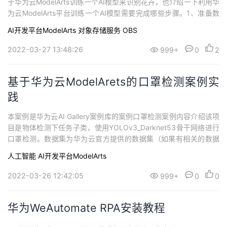
于华为云ModelArts训练一个AI模型来识别花卉，也介绍一下利用华
为云ModelArts平台训练一个AI模型需要完成哪些步骤。1、准备数
据集1.1登录华为云1.2进入对象存储服务OBS（因为数据集下载下来
AI开发平台ModelArts
对象存储服务 OBS
需要OBS来提供存储服务），点击右上角“控制台”，然后在搜索框里
搜索“OBS”1.3点击左侧“桶列表”，然后点击右上角创建桶，填...
2022-03-27 13:48:26
999+
0
2
基于华为云ModelArets的口罩检测案例实
践
本案例是华为云AI Gallery案例库的案例口罩检测案例内容介绍该项
目是物体检测下任务子类，使用YOLOv3_Darknet53骨干网络进行
口罩检测。数据集为华为云官方提供的数据集（如果有相关的数据
需求可以直接使用）该数据集包含291张口罩检测的图片，标签文件
人工智能
AI开发平台ModelArts
是xml文件，遵循PASCAL标注格式1、点击下列链接口罩检测，进
入案例界面，然后点击右侧切换运行环境（切换成GPU运行，不同
2022-03-26 12:42:05
999+
0
0
的案例...
华为WeAutomate RPA安装教程