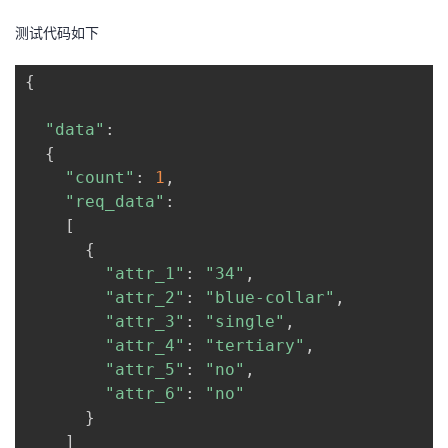
测试代码如下
{
"data"
:
{
"count"
:
1
,
"req_data"
:
[
{
"attr_1"
:
"34"
,
"attr_2"
:
"blue-collar"
,
"attr_3"
:
"single"
,
"attr_4"
:
"tertiary"
,
"attr_5"
:
"no"
,
"attr_6"
:
"no"
}
]