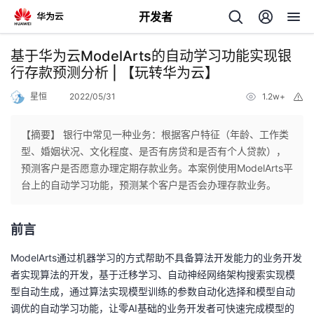
开发者
返
基于华为云ModelArts的自动学习功能实现银
回
行存款预测分析 | 【玩转华为云】
星恒
2022/05/31
1.2w+
举
报
【摘要】 银行中常见一种业务：根据客户特征（年龄、工作类
型、婚姻状况、文化程度、是否有房贷和是否有个人贷款），
个
预测客户是否愿意办理定期存款业务。本案例使用ModelArts平
台上的自动学习功能，预测某个客户是否会办理存款业务。
我
人
前言
的
主
ModelArts通过机器学习的方式帮助不具备算法开发能力的业务开发
开
页
者实现算法的开发，基于迁移学习、自动神经网络架构搜索实现模
型自动生成，通过算法实现模型训练的参数自动化选择和模型自动
发
调优的自动学习功能，让零AI基础的业务开发者可快速完成模型的