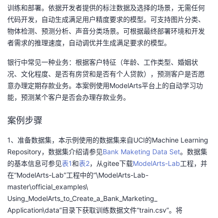
训练和部署。依据开发者提供的标注数据及选择的场景，无需任何
者
代码开发，自动生成满足用户精度要求的模型。可支持图片分类、
物体检测、预测分析、声音分类场景。可根据最终部署环境和开发
我
者需求的推理速度，自动调优并生成满足要求的模型。
银行中常见一种业务：根据客户特征（年龄、工作类型、婚姻状
的
我
况、文化程度、是否有房贷和是否有个人贷款），预测客户是否愿
意办理定期存款业务。本案例使用ModelArts平台上的自动学习功
博
的
我
能，预测某个客户是否会办理存款业务。
客
论
的
我
案例步骤
坛
圈
的
我
1、准备数据集，
本示例使用的数据集来自UCI的Machine Learning
Repository，数据集介绍请参见
Bank Maketing Data Set
。数据集
子
直
的
我
的基本信息可参见
表1
和
表2
，
从gitee下载
ModelArts-Lab
工程，并
在
“ModelArts-Lab”
工程中的
“\ModelArts-Lab-
我
播
活
的
master\official_examples\
Using_ModelArts_to_Create_a_Bank_Marketing_
我
动
关
的
Application\data”
目录下获取训练数据文件
“train.csv”
。将