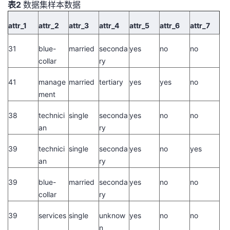
表2
数据集样本数据
持
建
证
实
的
attr_1
attr_2
attr_3
attr_4
attr_5
attr_6
attr_7
议
验
收
31
blue-
married
seconda
yes
no
no
藏
collar
ry
41
manage
married
tertiary
yes
yes
no
ment
38
technici
single
seconda
yes
no
no
an
ry
39
technici
single
seconda
yes
no
yes
an
ry
39
blue-
married
seconda
yes
no
no
collar
ry
39
services
single
unknow
yes
no
no
n