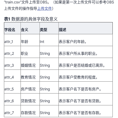
“train.csv”
文件上传至OBS。（如果是第一次上传文件可以参考
OBS
我
注
的
开
上传文件的操作指导
上传文件
）
的
Programs
表1
发
数据源的具体字段及意义
字段名
含义
类型
描述
支
者
attr_1
年龄
Int
表示客户的年龄。
持
学
attr_2
职业
String
表示客户所从事的职业。
我
堂
attr_3
婚姻情况
String
表示客户是否结婚或已离异。
的
我
我
attr_4
教育情况
String
表示客户受教育的程度。
技
的
的
我
attr_5
房产情况
String
表示客户名下是否有房产。
术
云
课
的
我
attr_6
贷款情况
String
表示客户名下是否有贷款。
支
声
程
认
的
我
attr_7
存款情况
String
表示客户名下是否有存款。