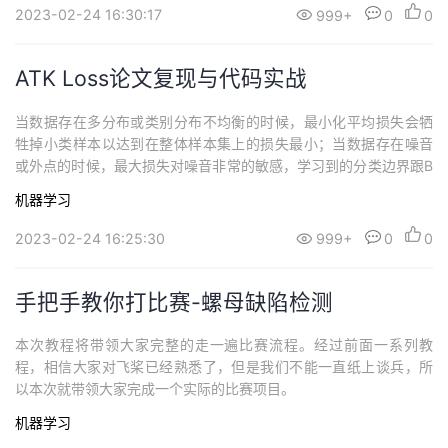
2023-02-24 16:30:17
999+
0
0
ATK Loss论文复现与代码实战
当数据存在多分布或类别分布不均衡的时候，最小化平均损失会牺
牲掉小类样本以达到在整体样本集上的损失最小；当数据存在噪音
或外点的时候，最大损失对噪音非常的敏感，学习到的分类边界跟B
ayes最优边界相差很大；当采取损失最为聚合损失的时候（如k=1
机器学习
0），可以更好的保护小类样本，并且其相对于最大损失而言对噪音
更加鲁棒。
2023-02-24 16:25:30
999+
0
0
手把手教你打比赛-螺母缺陷检测
本次教程将带领大家完整的走一遍比赛流程。经过前面一系列教
程，相信大家对飞桨已经熟悉了，但是我们不能一直纸上谈兵，所
以本次就带领大家完成一个实际的比赛项目。
机器学习