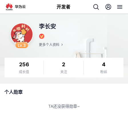
开发者
返
李长安
回
Lv.3
更多个人资料
256
2
4
个
成长值
关注
粉丝
我
人
个人勋章
的
主
TA还没获得勋章~
开
页
发