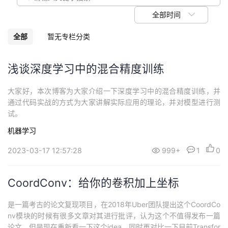
我
注
的
开
全部时间
的
Programs
发
全部
暂无专栏分类
支
者
浅谈深度学习中的混合精度训练
持
学
大家好，本次博客为大家介绍一下深度学习中的混合精度训练，并
通过代码实战的方式为大家讲解实际应用的理论，并对模型进行测
我
堂
试。
机器学习
的
我
我
2023-03-17 12:57:28
999+
1
0
技
的
的
我
CoordConv：给你的卷积加上坐标
术
云
课
的
我
是一篇考古的论文复现项目，在2018年Uber团队提出这个CoordCo
支
声
程
认
的
我
nv模块的时候有很多文章对其进行批评，认为这个不值得发布一篇
论文，但是现在重新看一下这个idea，同时再对比一下目前Transfor