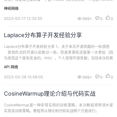
持
建
证
实
的
mer中提出的位置编码（Position Encoding），你就会感概历史是
神经网络
个圈，
议
验
收
2023-03-17 12:32:55
999+
0
0
藏
Laplace分布算子开发经验分享
Laplace分布算子开发经验分享 1、关于本次开源贡献的一些感想
其他形式的开源以前做过一些，但是黑客松还是第一次参加（因
为发现这个是有奖金的，hhh），个人觉得开源贡献，包括本次的黑
客松活动，是有一定门槛的，但是这个门槛却不是很高。设计文档
API
网络
的提交你只要会push到对应的代码库，能够提交PR即可，和日常工
作中的代码开发是类似的。此外，在代码的开发过程中你也需要有D
2023-03-28 15:58:05
999+
0
0
ebug的能力，需要能...
CosineWarmup理论介绍与代码实战
CosineWarmup是一种非常实用的训练策略，本次教程将带领大家
实现该训练策略。教程将从理论和代码实战两个方面进行。