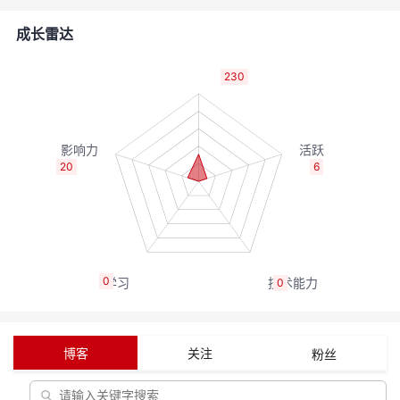
者
成长雷达
我
230
的
我
博
的
我
20
6
客
论
的
我
坛
圈
的
我
0
0
子
直
的
我
我
播
活
的
博客
关注
粉丝
我
动
关
的