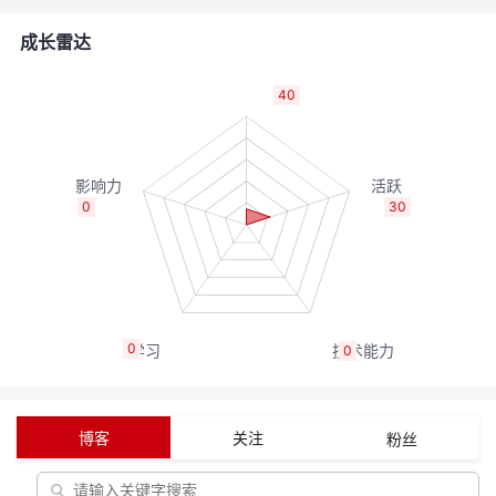
的
Programs
发
者
成长雷达
支
者
我
40
持
学
的
我
我
堂
博
的
我
0
30
的
我
客
论
的
我
我
技
的
坛
圈
的
我
的
我
0
0
术
云
子
直
的
我
课
的
我
支
声
播
活
的
程
认
的
我
博客
关注
粉丝
持
建
动
关
证
实
的