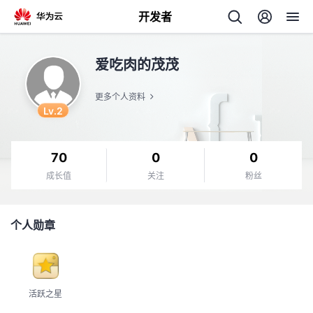
开发者
返
爱吃肉的茂茂
回
更多个人资料
Lv.2
70
0
0
个
成长值
关注
粉丝
我
人
个人勋章
我
的
主
我
的
开
页
活跃之星
我
的
开
发