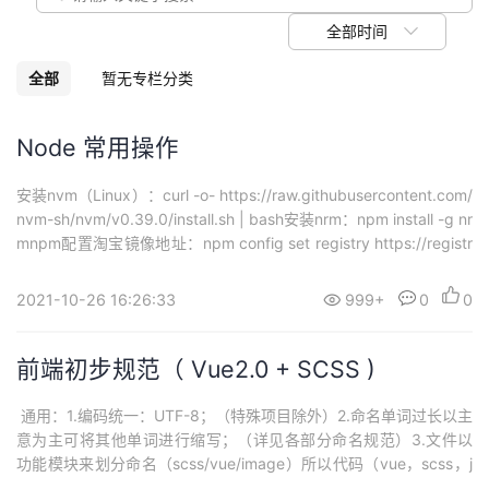
议
注
验
收
全部时间
藏
全部
暂无专栏分类
Node 常用操作
安装nvm（Linux）：curl -o- https://raw.githubusercontent.com/
nvm-sh/nvm/v0.39.0/install.sh | bash安装nrm：npm install -g nr
mnpm配置淘宝镜像地址：npm config set registry https://registr
y.npm.taobao.org检测npm地址：npm co...
2021-10-26 16:26:33
999+
0
0
前端初步规范（ Vue2.0 + SCSS )
​ 通用：1.编码统一：UTF-8；（特殊项目除外）2.命名单词过长以主
意为主可将其他单词进行缩写；（详见各部分命名规范）3.文件以
功能模块来划分命名（scss/vue/image）所以代码（vue，scss，j
s）4.采用Tab键（以2个字符为准）缩进， 代码格式化，保持干净