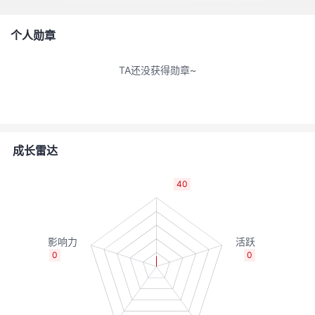
者
个人勋章
我
TA还没获得勋章~
的
我
博
的
我
成长雷达
客
论
的
我
40
坛
圈
的
我
子
直
的
我
0
0
我
播
活
的
我
动
关
的