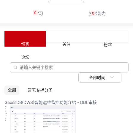
我
注
的
开
0
0
的
Programs
发
支
者
博客
关注
粉丝
持
学
论坛
我
堂
全部时间
的
我
我
全部
暂无专栏分类
技
的
的
我
GaussDB(DWS)智能运维监控功能介绍 - DDL审核
术
云
课
的
我
支
声
程
认
的
我