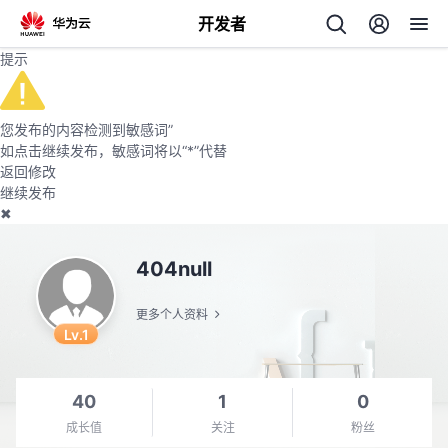
开发者
提示
返
回
您发布的内容检测到敏感词
”
如点击继续发布，敏感词将以“*”代替
返回修改
继续发布
✖
个
404null
我
人
更多个人资料
的
Lv.1
主
开
页
40
1
0
成长值
关注
粉丝
发