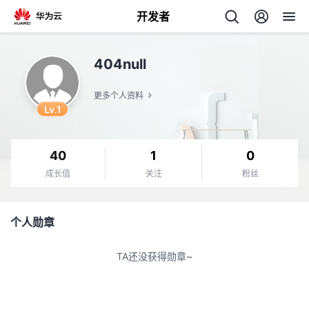
开发者
返
404null
回
更多个人资料
Lv.1
40
1
0
个
成长值
关注
粉丝
我
人
个人勋章
的
主
TA还没获得勋章~
开
页
发