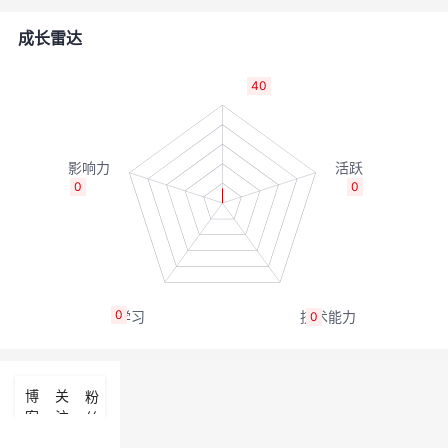
者
成长雷达
我
40
的
我
博
的
我
0
0
客
论
的
我
坛
圈
的
我
0
0
子
直
的
我
我
播
活
的
博
关
粉
客
注
丝
我
动
关
的