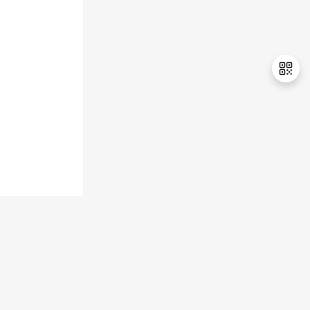
持
建
证
实
的
议
验
收
藏
退
出
登
录