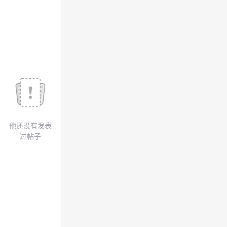
我
注
的
开
的
Programs
发
支
者
持
学
我
堂
他还没有发表
的
我
我
过帖子
技
的
的
我
术
云
课
的
我
支
声
程
认
的
我