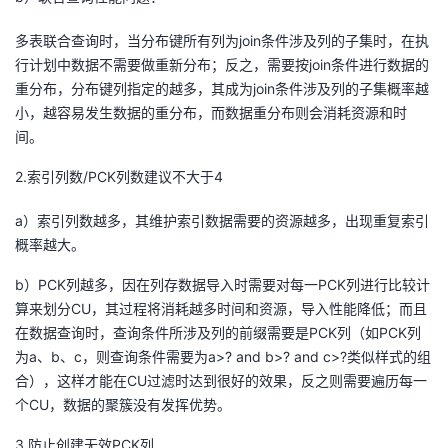
持
建
证
实
的
多表联合查询时，当分布键所有列为join条件涉及列的子集时，在执
议
验
收
行计划中数据不需要做重新分布；反之，需要按join条件进行数据的
重分布，分布键列指定的越多，其成为join条件涉及列的子集概率越
藏
小，越容易发生数据的重分布，而数据重分布则会消耗资源和时
间。
2.索引列数/PCK列数建议不大于4
a）索引列数越多，其维护索引数据需要的资源越多，出现重复索引
概率越大。
b）PCK列越多，因在列存数据导入时需要对每一PCK列进行比较计
算来划分CU，其过程将消耗越多时间和资源，导入性能降低；而且
在数据查询时，查询条件所涉及列的前缀需要是PCK列（如PCK列
为a、b、c，则查询条件需要为a>? and b>? and c>?类似样式的组
合），这样才能在CU过滤时达到很好的效果，反之则需要遍历每一
个CU，数据的聚簇没有发挥优势。
3.防止创建无效PCK列