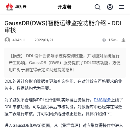
开发者
返
GaussDB(DWS)智能运维监控功能介绍 - DDL
回
审核
404null
2022/01/21
1.5w+
举
报
【摘要】 DDL设计会影响系统得查询性能，并可能对系统运行
产生影响，GaussDB（DWS）服务提供了DDL审核功能，方便
个
用户对于潜在得表定义问题提前感知
DDL的设计会影响数据变更和查询性能，在对时效有严格要求的业
我
人
务中，数据结构尤为重要。
的
主
为了避免不合理得DDL设计影响实际得业务运行，
DMS服务
上线了
DDL审核功能，可以提供事后审核功能，对数据库中已经存在得数
开
页
据库表进行审核，并可以同步给出修正建议，具体介绍如下：
进入GaussDB(DWS)页面，从【集群管理】对应集群得操作中进入
发