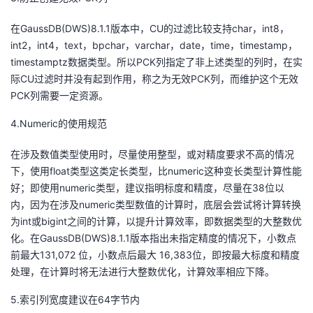
在GaussDB(DWS)8.1.1版本中，CU的过滤比较支持char，int8，
int2，int4，text，bpchar，varchar，date，time，timestamp，
timestamptz数据类型。所以PCK列指定了非上述类型的列时，在实
际CU过滤时并没有起到作用，称之为无效PCK列，而维护这个无效
PCK列需要一定资源。
4.Numeric的使用规范
在涉及数值类型使用时，尽量使用整型，或对精度要求不高的情况
下，使用float类型这类定长类型，比numeric这种变长类型计算性能
好；即使用numeric类型，建议指明标度和精度，尽量在38位以
内，因为在涉及numeric类型数值的计算时，底层会尝试将计算转换
为int或bigint之间的计算，以提升计算效率，即数据类型的大整数优
化。在GaussDB(DWS)8.1.1版本指出未指定精度的情况下，小数点
前最大131,072 位，小数点后最大 16,383位，即按最大标度和精度
处理，在计算时将无法进行大整数优化，计算效率相应下降。
5.索引列宽度建议在64字节内