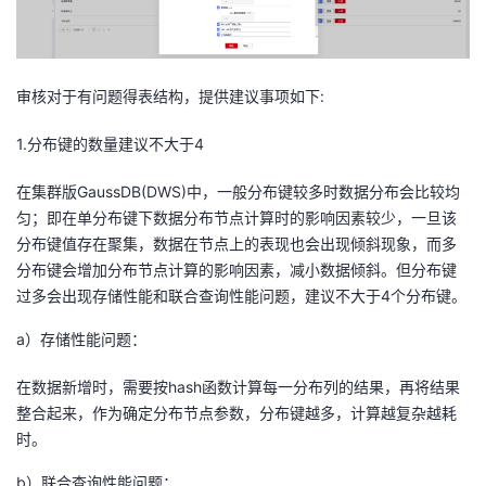
我
注
的
开
的
Programs
发
审核对于有问题得表结构，提供建议事项如下:
支
者
1.分布键的数量建议不大于4
持
学
在集群版GaussDB(DWS)中，一般分布键较多时数据分布会比较均
匀；即在单分布键下数据分布节点计算时的影响因素较少，一旦该
我
堂
分布键值存在聚集，数据在节点上的表现也会出现倾斜现象，而多
分布键会增加分布节点计算的影响因素，减小数据倾斜。但分布键
的
我
我
过多会出现存储性能和联合查询性能问题，建议不大于4个分布键。
a）存储性能问题：
技
的
的
我
在数据新增时，需要按hash函数计算每一分布列的结果，再将结果
术
云
课
的
我
整合起来，作为确定分布节点参数，分布键越多，计算越复杂越耗
时。
支
声
程
认
的
我
b）联合查询性能问题：