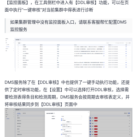
【监控面板】，在工具侧栏中进入有【DDL审核】功能，可以在页
面中执行“一键审核”对当前集群中得表进行诊断
者
如果集群管理中没有监控面板入口，请联系客服帮忙配置DMS
我
监控服务
的
我
博
的
我
客
论
的
我
DMS服务除了在【DDL审核】中也提供了一键手动执行功能，还提
坛
圈
的
我
供了定时审核功能，在【设置】中可以选择打开DDL审核，选择需
要检测表得条目和检测周期，DMS服务会按周期去审核表定义，并
子
直
的
我
将审核结果同步到【DDL审核】页面中
我
播
活
的
我
动
关
的