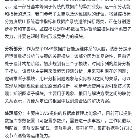
示，这一部分基本等同于传统的数据库的监控业务。这一部分功能
和指标的选取，我们参考了友商以及运维团队的建议，将监控指标
分为底层IT系统运维指标和数据库系统运维指标两类，正在分别逐
步补齐和完善中。监控模块是DMS数据库运智能监控运维体系首先
发力，并要在短时间内形成竞争力的模块。
分析部分
：作为整个DMS数据库智能运维体系的大脑，该部分是承
担运维数据分析与决策的关键模块。该部分因为其复杂性，目前还
处于设计构想阶段。初步规划有三个子模块，时间序列的趋势分析
子模块，该模块主要用来做趋势预测分析，用来预判潜在的问题；
逻辑推断子模块，用户分析问题现象与实际根因之间的关系，可以
实现从问题现象到触发原因的推断，初步考虑使用搜索引擎技术实
现；知识图谱子模块，主要用于现象、根因与解决方案之间的映射
关系表示，方便从定位的根因中找到最合适的解决方案。
处理部分
：主要由DWS提供的数据库管理功能承担，目前可以提供
数据库参数配置（可配置参数少，需要进一步丰富），工作负载队
列配置，集群安装/卸载，集群重启，集群扩容，集群数据重分布以
及节点温备等运维能力。