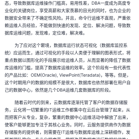
态，导致数据库运维操作门槛高，易用性差，DBA一度成为高度专
业化的关键岗位，享受高薪和大家羡慕的目光的同时，也为企业的
者
数据安全带来了不确定性风险。并且，命令行运维不直观，严重依
赖运维人员经验，不能做到快速的发现、定位、解决问题，导致数
我
据库运维问题，发现难，定位难，解决难。
的
我
为了应对这个窘境，数据库运行状态可视化（数据库监控系
统）应运而生，通过可视化的手段以人类便于理解的图表形式，将
博
的
我
重点数据以图形化的手段展示给运维人员，从而显著的降低了数据
库运维的门槛，提高了数据库运维的效率。这个阶段有一些代表性
客
论
的
我
的产品比如：OEM(Oracle), ViewPoint(Teradata)，等等。但是，
这个时期用户的数据的规模不是很大，数据库也依然部署在用户自
坛
圈
的
我
己的数据中心，依然是几个DBA运维几套数据库的阶段。
子
直
的
我
随着云时代的到来，云数据库逐渐托管了客户的数据存储服
务，云化将一切繁重的IT运维工作都集中在云后台管理了起来，从
我
播
活
的
而把客户从专业，复杂，繁重的数据中心运维活动中解放了出来，
使客户能够更加专注于其核心业务。同时，云服务提供商作为数据
我
动
关
的
存储服务的提供者，则需要在IT运维与数据库运维上深耕细作，发