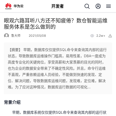
开发者
返
眼观六路耳听八方还不知疲倦？数仓智能运维
回
服务体系是怎么做到的
鲁大师
2021/05/08
2.2w+
举
报
【摘要】 早期，数据库仅仅提供SQL命令来查询其内部的运行
状态，导致数据库运维操作门槛高，易用性差，DBA一度成为
个
高度专业化的关键岗位，享受高薪和大家羡慕的目光的同时，
也为企业的数据安全带来了不确定性风险。并且，命令行运维
我
人
不直观，严重依赖运维人员经验，不能做到快速的发现、定
位、解决问题，导致数据库运维问题，发现难，定位难，解决
的
主
难。为了应对这种情况，数据库运行数据的可视化...
开
页
背景介绍
发
早期，数据库系统仅仅提供SQL命令来查询其内部的运行状