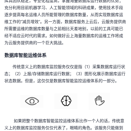
挥其团队稳定，专业化程度高，掌握海量数据库运行数据的优势；
我
注
的
开
充分利用目前机器学习、人工智能领域的科研成果，使用技术手段
逐步提高每名运维人员所能管理的数据库数量，从而实现数据库运
的
Programs
发
维工作的“减员增效”。另一方面，数据库服务上云后，云服务提供商
所需要运维的数据库数量与之前相比天差地别，以前的工具可能已
支
者
经不适应云时代的需求。如何做好云上海量数据库的运维工作将成
为云服务提供商的一个巨大挑战。
持
学
数据库智能运维体系
我
堂
传统意义上的数据库监控服务仅仅是指（1）采集数据库运行状
态；（2）上报/存储数据库运行数据；（3）图形化展示数据库运行
的
我
我
状态数据。但是，这仅仅是数据库智能监控运维体系的一部分。
技
的
的
我
术
云
课
的
我
支
声
程
认
的
我
如果把整个数据库智能监控运维体系比作一个人的话，传统意
义上的数据库监控服务仅仅代表了，眼睛的角色。该服务只能做到