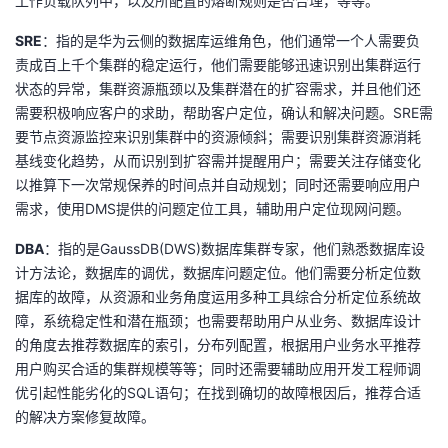
工作负载队列中，以及所配置的熔断规则是否合理，等等。
SRE
：指的是华为云侧的数据库运维角色，他们通常一个人需要负
责成百上千个集群的稳定运行，他们需要能够迅速识别出集群运行
状态的异常，集群资源瓶颈以及集群潜在的扩容需求，并且他们还
需要积极响应客户的求助，帮助客户定位，确认和解决问题。SRE需
要节点资源监控来识别集群中的资源倾斜；需要识别集群资源消耗
基线变化趋势，从而识别到扩容需并提醒用户；需要关注存储变化
以推算下一次常规保养的时间点并自动规划；同时还需要响应用户
需求，使用DMS提供的问题定位工具，辅助用户定位现网问题。
DBA
：指的是GaussDB(DWS)数据库集群专家，他们熟悉数据库设
计方法论，数据库的调优，数据库问题定位。他们需要分析定位数
据库的故障，从资源和业务角度运用多种工具综合分析定位系统故
障，系统稳定性和潜在瓶颈；也需要帮助用户从业务、数据库设计
的角度去推荐数据库的索引，分布列配置，根据用户业务水平推荐
用户购买合适的集群规模等等；同时还需要辅助应用开发工程师调
优引起性能劣化的SQL语句；在找到确切的故障根因后，推荐合适
的解决方案修复故障。