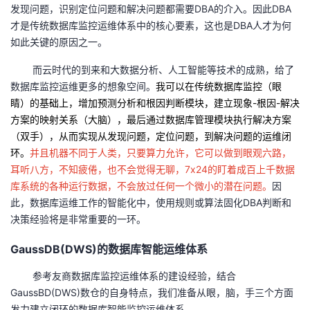
持
建
证
实
的
发现问题，识别定位问题和解决问题都需要DBA的介入。因此DBA
才是传统数据库监控运维体系中的核心要素，这也是DBA人才为何
议
验
收
如此关键的原因之一。
而云时代的到来和大数据分析、人工智能等技术的成熟，给了
藏
数据库监控运维更多的想象空间。
我可以在传统数据库监控（眼
睛）的基础上，增加预测分析和根因判断模块，建立现象-根因-解决
方案的映射关系（大脑），最后通过数据库管理模块执行解决方案
（双手），从而实现从发现问题，定位问题，到解决问题的运维闭
环。
并且机器不同于人类，只要算力允许，它可以做到眼观六路，
耳听八方，不知疲倦，也不会觉得无聊，7x24的盯着成百上千数据
库系统的各种运行数据，不会放过任何一个微小的潜在问题。
因
此，数据库运维工作的智能化中，使用规则或算法固化DBA判断和
决策经验将是非常重要的一环。
GaussDB(DWS)的数据库智能运维体系
参考友商数据库监控运维体系的建设经验，结合
GaussBD(DWS)数仓的自身特点，我们准备从眼，脑，手三个方面
发力建立闭环的数据库智能监控运维体系。