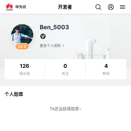
开发者
返
Ben_5003
回
Lv.2
更多个人资料
126
0
4
个
成长值
关注
粉丝
我
人
个人勋章
我
的
主
TA还没获得勋章~
我
的
开
页
我
的
开
发