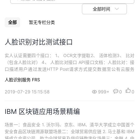
议
注
验
收
全部时间
藏
全部
暂无专栏分类
人脸识别对比测试接口
实人认证需要四个接口： 1、 OCR文字提取2、 活体检测3、 比对
（包含人脸比对） 4、 人脸比对接口 API接口文档：人脸比对：接
口描述用户通过发送HTTP Post请求方式提交数据至公有云服务
器，服务器识别并返回json格式的识别结...
人脸识别服务 FRS
2019-07-29 15:15:58
999+
0
0
IBM 区块链应用场景精编
场景一：食品安全 1. 沃尔玛、京东、IBM、清华大学成立中国首个
安全食品区块链溯源联盟场景二：全球贸易供应链 2. 马士基和 IBM
将成立合资公司，助力全球贸易及供应链数字化场景三：金融 4. 中