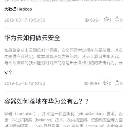
ager4C/16GCentos 6.8namenode1192.168.0.121namonode4C/1
大数据
Hadoop
6GCentos 6.8namenode2192.168.0...
2019-05-17 13:56:59
999+
1
0
华为云如何做云安全
如果给企业上云顾虑划个等级，安全问题肯定摆在首要位置，其次
才是供应商锁定、成本和管理能力等问题。从云计算诞生那天起，
与不断演进的技术能力相对应的总是出于各种目的的攻击行为，云
安全的议题从未打上休止符。企业在灵活性与安全性之间摇摆，好
安全
的一面是公有云的安全能力稳步提升，不止一家公有云厂商向雷锋
网表示，技术已经不是云安全问题的核心。在公有云发展的大潮
2019-05-16 16:10:36
999+
0
0
中，安全能力更是重中之重，用华为云的话来形容：“...
容器如何落地在华为公有云？？
容器（container），并不是一种虚拟化（virtualization）技术，而
是一种进程隔离（isolation）技术，从内核空间、资源和安全等方面
对进程做隔离。Linux 容器采用 Linux 控制组（cgroups）和命名空