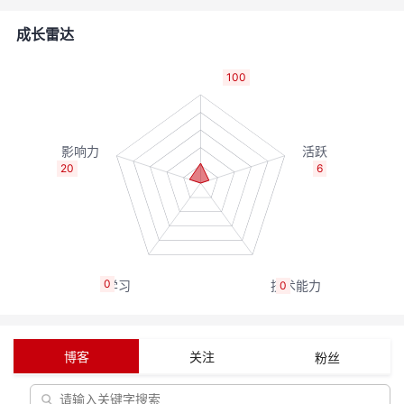
的
Programs
发
者
成长雷达
支
者
我
100
持
学
的
我
我
堂
博
的
我
20
6
的
我
客
论
的
我
我
技
的
坛
圈
的
我
的
我
0
0
术
云
子
直
的
我
课
的
我
支
声
播
活
的
程
认
的
我
博客
关注
粉丝
持
建
动
关
证
实
的