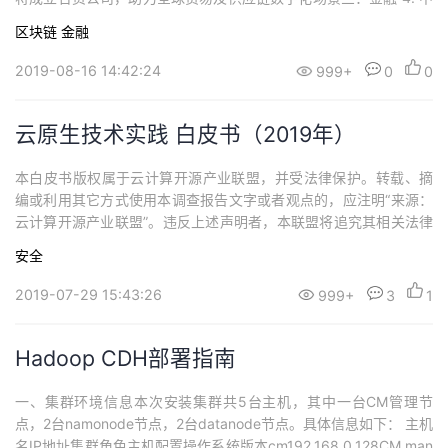
国邮政储蓄银行上线国内首个区块链资产托管系统 IBM 携日本瑞穗
区块链
金融
金融集团：探索基于区块链的金融服务，实现虚拟货币交易即结算
场景四：广告出版 6. 联合利华 + IBM | 区块链让用户购买数字广...
2019-08-16 14:42:24
999+
0
0
云原生技术实践 白皮书（2019年）
本白皮书版权属于云计算开源产业联盟，并受法律保护。转载、摘
编或利用其它方式使用本调查报告文字或者观点的，应注明“来源：
云计算开源产业联盟”。违反上述声明者，本联盟将追究其相关法律
责任。
安全
2019-07-29 15:43:26
999+
3
1
Hadoop CDH部署指南
一、集群环境信息本次安装集群共5台主机，其中一台CM管理节
点，2台namonode节点，2台datanode节点。具体信息如下： 主机
名IP地址集群角色主机配置操作系统版本cm192.168.0.128CM man