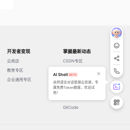
开发者变现
掌握最新动态
云商店
CSDN专区
教育专区
知乎
AI Shell
企业通用专区
开源中国
自然语言对话管理云资源，专
属免费Token额度，欢迎试
51CTO
用！
今日头条
GitCode