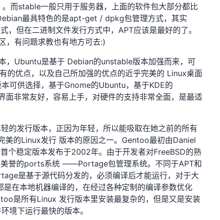
。而stable一般只用于服务器，上面的软件包大部分都比
an最具特色的是apt-get / dpkg包管理方式，其实
APT方式，但在二进制文件发行方式中，APT应该是最好的了。
社区，有问题求教也有地方可去:)
buntu是基于 Debian的unstable版本加强而来，可
n所有的优点，以及自己所加强的优点的近乎完美的 Linux桌面
供选择，基于Gnome的Ubuntu，基于KDE的
u。特点是界面非常友好，容易上手，对硬件的支持非常全面，是最适
世界最年轻的发行版本，正因为年轻，所以能吸取在她之前的所有
的Linux发行 版本的原因之一。Gentoo最初由Daniel
建，首个稳定版本发布于2002年。由于开发者对FreeBSD的熟
受美誉的ports系统 ——Portage包管理系统。不同于APT和
rtage是基于源代码分发的，必须编译后才能运行，对于大
都是在本地机器编译的，在经过各种定制的编译参数优化
oo是所有Linux 发行版本里安装最复杂的，但是又是安装
件环境下运行最快的版本。