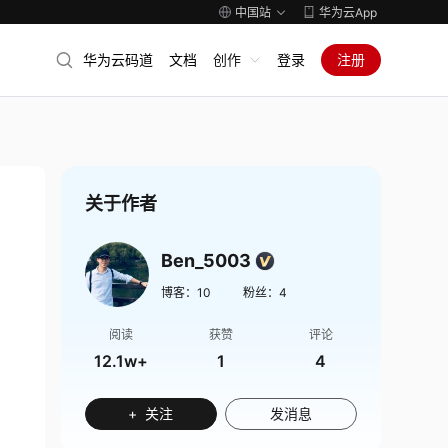
中国站
华为云App
华为云码道
文档
创作
登录
注册
关于作者
Ben_5003
博客：
10
粉丝：
4
阅读
获赞
评论
12.1w+
1
4
+ 关注
发消息