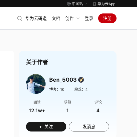
中国站
华为云App
华为云码道
文档
创作
登录
注册
关于作者
Ben_5003
博客：
10
粉丝：
4
阅读
获赞
评论
12.1w+
1
4
+ 关注
发消息