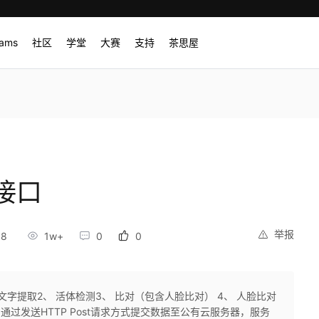
rams
社区
学堂
大赛
支持
茶思屋
接口
举报
58
1w+
0
0
R文字提取2、 活体检测3、 比对（包含人脸比对） 4、 人脸比对
通过发送HTTP Post请求方式提交数据至公有云服务器，服务