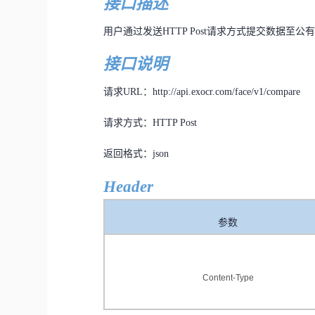
接口描述
用户通过发送
HTTP Post
请求方式提交数据至公
接口说明
请求
URL
：
http://api.exocr.com/face/v1/compare
请求方式：
HTTP Post
返回格式：
json
Header
参数
Content-Type