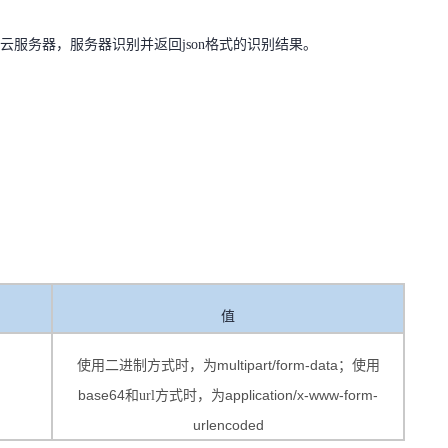
有云服务器，服务器识别并返回
json
格式的识别结果。
值
multipart/form-data
使用二
进
制方式
时
，
为
；使用
base64
application/x-www-form-
和
url方式
时
，
为
urlencoded