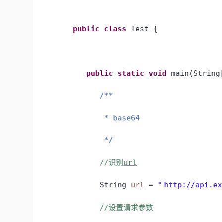
public
class
Test {
public
static
void
main(Strin
/**
* base64
*/
//
url
识别
String
url
=
"
http://api.e
//
设置请求参数