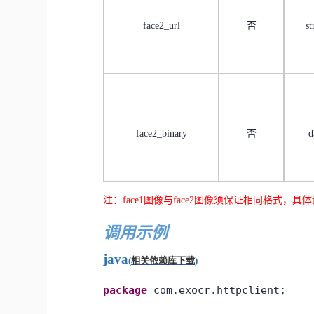
face2_url
否
st
face2_binary
否
d
注：
face1
图像与
face2
图像须保证相同格式，具体
调用示例
java
(
相关依赖库下载
)
package
com.exocr.httpclient;