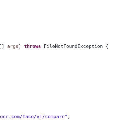
g[]
args
)
throws
FileNotFoundException {
xocr.com/face/v1/compare"
;