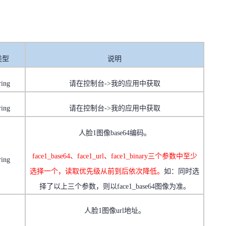
类型
说明
ring
请在控制台
->
我的应用中获取
ring
请在控制台
->
我的应用中获取
人脸
1
图像
base64
编码。
face1_base64
、
face1_url
、
face1_binary
三个参数中至少
ring
选择一个，读取优先级从前到后依次降低。
如：同时选
择了以上三个参数，则以
face1_base64
图像为准。
人脸
1
图像
url
地址。