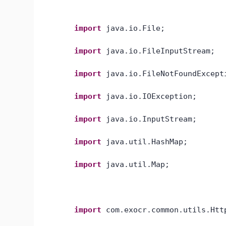
import
java.io.File;
import
java.io.FileInputStream;
import
java.io.FileNotFoundExcept
import
java.io.IOException;
import
java.io.InputStream;
import
java.util.HashMap;
import
java.util.Map;
import
com.exocr.common.utils.Htt