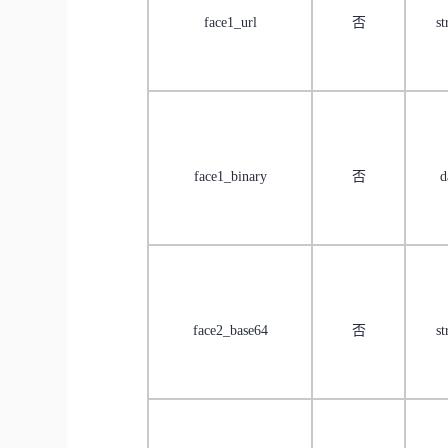
face1_url
否
st
face1_binary
否
d
face2_base64
否
st