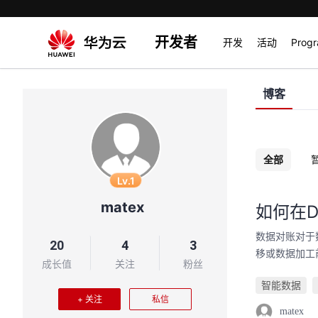
开发者
开发
活动
Prog
博客
全部
Lv.1
matex
如何在D
数据对账对于
20
4
3
移或数据加工
成长值
关注
粉丝
智能数据
+ 关注
私信
matex