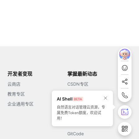
开发者变现
掌握最新动态
云商店
CSDN专区
教育专区
知乎
AI Shell
企业通用专区
开源中国
自然语言对话管理云资源，专
属免费Token额度，欢迎试
51CTO
用！
今日头条
GitCode