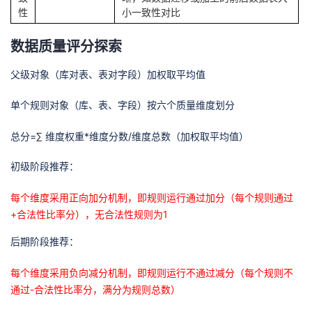
持
建
证
实
的
性
小一致性对比
议
验
收
数据质量评分探索
父级对象（库对表、表对字段）加权取平均值
藏
单个规则对象（库、表、字段）按六个质量维度划分
总分=
∑
维度权重*维度分数/维度总数（加权取平均值）
初级阶段推荐：
每个维度采用正向加分机制，即规则运行通过加分（每个规则通过
+合法性比率分），无合法性规则为1
后期阶段推荐：
每个维度采用负向减分机制，即规则运行不通过减分（每个规则不
通过-合法性比率分，满分为规则总数）