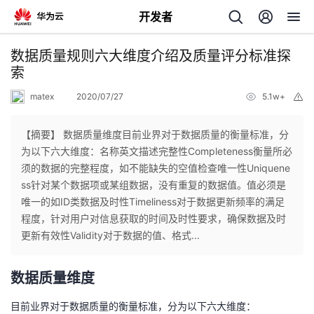
开发者
返
数据质量规则六大维度介绍及质量评分标准探
回
索
matex
2020/07/27
5.1w+
举
报
【摘要】 数据质量维度目前业界对于数据质量的衡量标准，分
为以下六大维度：名称英文描述完整性Completeness衡量所必
个
须的数据的完整程度，如不能缺失的空值检查唯一性Uniquene
ss针对某个数据项或某组数据，没有重复的数据值。值必须是
我
人
唯一的如ID类数据及时性Timeliness对于数据更新频率的满足
程度，针对用户对信息获取的时间及时性要求，确保数据及时
的
主
更新有效性Validity对于数据的值、格式...
开
页
数据质量维度
发
目前业界对于数据质量的衡量标准，分为以下六大维度：