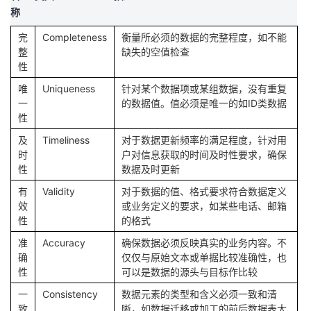
称
我
注
的
开
完
Completeness
衡量所必须的数据的完整程度，如不能
的
Programs
发
整
缺失的空值检查
性
支
者
唯
Uniqueness
针对某个数据项或某组数据，没有重复
一
的数据值。值必须是唯一的如ID类数据
持
学
性
及
Timeliness
对于数据更新频率的满足程度，针对用
我
堂
时
户对信息获取的时间及时性要求，确保
性
数据及时更新
的
我
我
有
Validity
对于数据的值、格式要求符合数据定义
效
或业务定义的要求，如某些电话、邮箱
技
的
的
我
性
的格式
准
Accuracy
确保数据必须反映真实的业务内容。不
术
云
课
的
我
确
仅仅与原始文本或单据比较准确性，也
性
可以是数据的源头与目标作比较
支
声
程
认
的
我
一
Consistency
数据元素的类型和含义必须一致和清
致
晰，如数据迁移或加工的前后数据表大