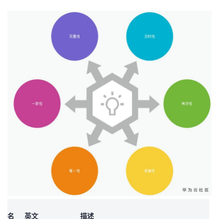
者
我
的
我
博
的
我
客
论
的
我
坛
圈
的
我
子
直
的
我
我
播
活
的
我
动
关
的
名
英文
描述