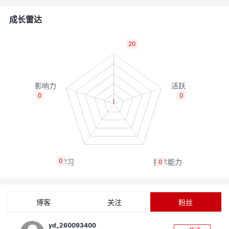
者
成长雷达
我
20
的
我
博
的
我
0
0
客
论
的
我
坛
圈
的
我
0
0
子
直
的
我
我
播
活
的
博客
关注
粉丝
我
动
关
的
yd_260093400