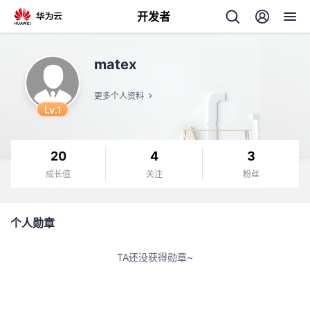
开发者
返
matex
回
更多个人资料
Lv.1
20
4
3
个
成长值
关注
粉丝
我
人
个人勋章
的
主
TA还没获得勋章~
开
页
发