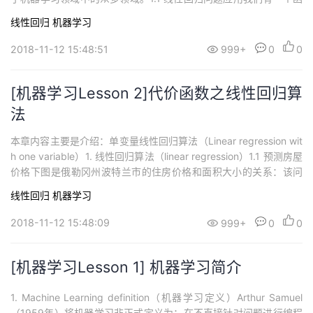
数J(θ0,θ1)，要使其最小化minJ(θ0,θ01):Outline对θ0,θ1开始进行
线性回归
机器学习
一些猜测通常将初θ0,θ1初始化为0在梯度算法中，要做的就是不停
的一点点改变θ0和θ1试图通过这种改...
2018-11-12 15:48:51
999+
0
0
[机器学习Lesson 2]代价函数之线性回归算
法
本章内容主要是介绍：单变量线性回归算法（Linear regression wit
h one variable）1. 线性回归算法（linear regression）1.1 预测房屋
价格下图是俄勒冈州波特兰市的住房价格和面积大小的关系：该问
题属于监督学习中的回归问题，让我们来复习一下：监督学习（Sup
线性回归
机器学习
ervised'Learning'）:对示例数据给出“正确答案”。回归问题（Regre
ss...
2018-11-12 15:48:09
999+
0
0
[机器学习Lesson 1] 机器学习简介
1. Machine Learning definition（机器学习定义）Arthur Samuel
（1959年）将机器学习非正式定义为：在不直接针对问题进行编程