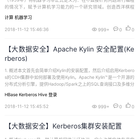
的情况下，赋予计算机学习能力的一个研究领域。创造西洋棋程
序，可以和自己对战。Tom Mitchell(1998年)提出一个更为正式关
计算
机器学习
于机器学习的定义 ：对于一个计算机程序来说：给它一个任务T和
一个性能测量方法P，如果在经验E的影响...
2018-11-12 15:46:36
999+
0
0
【大数据安全】Apache Kylin 安全配置(Ke
rberos)
1. 概述本文首先会简单介绍Kylin的安装配置，然后介绍启用Kerbero
s的CDH集群中如何部署及使用Kylin。Apache Kylin™是一个开源的
分布式分析引擎，提供Hadoop/Spark之上的SQL查询接口及多维分
析（OLAP）能力以支持超大规模数据，最初由eBay Inc. 开发并贡
HBase
Kerberos
Hive
登录
献至开源社区。它能在亚秒内查询巨大的Hive表。1.2 环境说明CDH
版本：5.11.2Lin...
2018-11-12 15:45:52
999+
0
0
【大数据安全】Kerberos集群安装配置