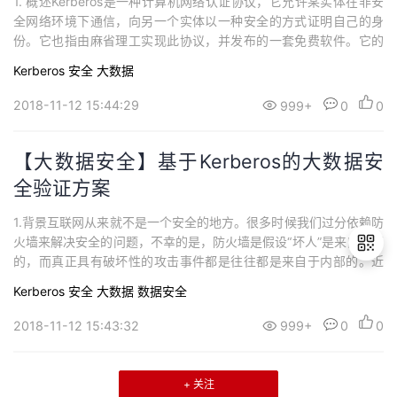
1. 概述Kerberos是一种计算机网络认证协议，它允许某实体在非安
全网络环境下通信，向另一个实体以一种安全的方式证明自己的身
份。它也指由麻省理工实现此协议，并发布的一套免费软件。它的
设计主要针对客户-服务器模型，并提供了一系列交互认证——用户
Kerberos
安全
大数据
和服务器都能验证对方的身份。Kerberos协议可以保护网络实体免
受窃听和重复攻击。Kerberos协议基于对称密码学，并需要一个值
2018-11-12 15:44:29
999+
0
0
得信赖的第三方。...
【大数据安全】基于Kerberos的大数据安
全验证方案
1.背景互联网从来就不是一个安全的地方。很多时候我们过分依赖防
火墙来解决安全的问题，不幸的是，防火墙是假设“坏人”是来自外部
的，而真正具有破坏性的攻击事件都是往往都是来自于内部的。近
几年，在thehackernews等网站上总会时不时看到可以看到一些因
Kerberos
安全
大数据
数据安全
为数据安全问题被大面积攻击、勒索的事件。在Hadoop1.0.0之
退
前，Hadoop并不提供对安全的支持，默认集群内所有角色都是可靠
2018-11-12 15:43:32
999+
0
0
出
的。用户访问...
登
录
+ 关注