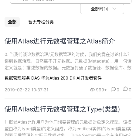
我
注
的
开
全部时间
的
Programs
发
全部
暂无专栏分类
支
者
使用Atlas进行元数据管理之Atlas简介
持
学
0. 当我们谈论数据治理/元数据管理的时候，我们究竟在讨论什么？
谈到数据治理，自然离不开元数据。元数据(Metadata)，用一句话
我
堂
定义就是：描述数据的数据。元数据打通了数据源、数据仓库、数
据应用，记录了数据从产生到消费的全过程。因此，数据治理的核
数据管理服务 DAS
华为Atlas 200 DK AI开发者套件
的
我
心就是元数据管理。数据的真正价值在于数据驱动决策，通过数据
我
指导运营。通过数据驱动的方法判断趋势，帮住我们发现问题，继
2019-02-22 10:37:31
999+
0
0
而推动创新或产生新的解决方案。...
技
的
的
我
使用Atlas进行元数据管理之Type(类型)
术
云
课
的
我
1. 概述Atlas允许用户为他们想要管理的元数据对象定义模型。该模
支
声
程
认
的
我
型由称为type(类型)的定义组成。称为entities(实体)的type(类型)实
例表示受管理的实际元数据对象。 Type System是一个允许用户定