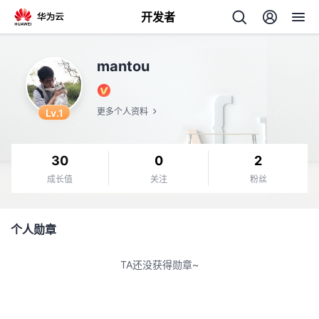
开发者
返
mantou
回
Lv.1
更多个人资料
30
0
2
个
成长值
关注
粉丝
我
人
个人勋章
的
主
TA还没获得勋章~
开
页
发