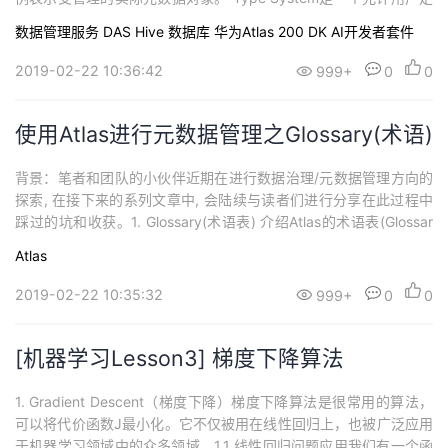
持
建
证
实
的
义和管理类型和实体的组件。开箱即用的Atlas管理的所有元数据对
数据管理服务 DAS
Hive
数据库
华为Atlas 200 DK AI开发者套件
象（例如Hive表）都使用类型建模并表示为实体。要在Atlas中存储
议
验
收
新类型的元数据，需要了解类型系统组件的概...
2019-02-22 10:36:42
999+
0
0
藏
使用Atlas进行元数据管理之Glossary(术语)
背景：笔者和团队的小伙伴近期在进行数据治理/元数据管理方向的
探索, 在接下来的系列文章中, 会陆续与读者们进行分享在此过程中
踩过的坑和收获。1. Glossary(术语表) 介绍Atlas的术语表(Glossar
y)提供了一些适当的“单词”，这些“单词”能彼此进行关连和分类，以
Atlas
便业务用户在使用的时候，即使在不同的上下文中也能很好的理解
它们。此外，这些术语也是可以映射到数据资产中的，比如：数据...
2019-02-22 10:35:32
999+
0
0
[机器学习Lesson3] 梯度下降算法
1. Gradient Descent（梯度下降）梯度下降算法是很常用的算法，
可以将代价函数J最小化。它不仅被用在线性回归上，也被广泛应用
于机器学习领域中的众多领域。1.1 线性回归问题应用我们有一个函