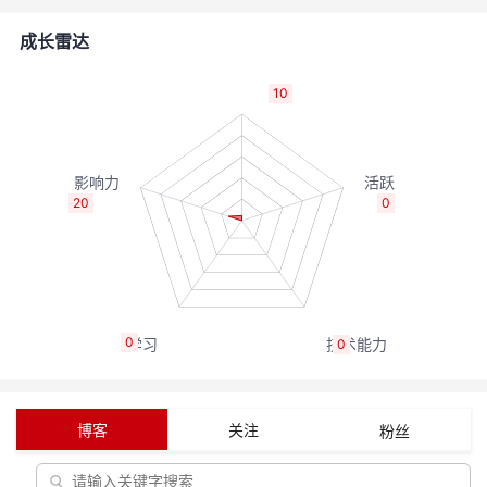
者
成长雷达
我
10
的
我
博
的
我
20
0
客
论
的
我
坛
圈
的
我
0
0
子
直
的
我
我
播
活
的
博客
关注
粉丝
我
动
关
的