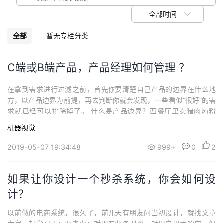
议
注
验
收
全部时间
藏
全部
暂无专栏分类
C端或B端产品，产品经理如何管理 ？
在拿到需求进行过滤之前，首先你要清楚自己产品的边界在什么地
方，以产品边界为前提，再去判断你就会发现，一些看似“很好”的需
求就已经可以排除掉了。 什么是产品边界？西餐厅里卖猪肉炖粉
条，港式餐厅里卖卤煮，协作平台中对工作任务的搜索支持语法命
机器视觉
令……
2019-05-07 19:34:48
999+
0
2
如果让你设计一个秒杀系统，你会如何设
计？
以前做的电商系统，很久了，前几天有朋友问当初设计，就找文章