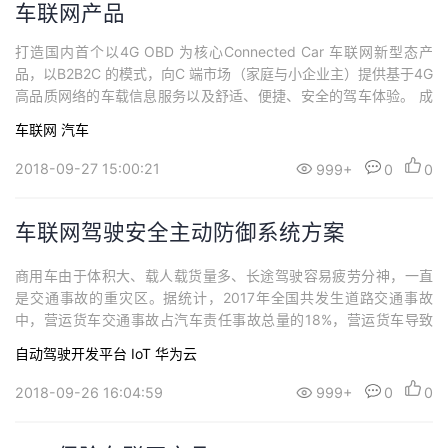
车联网产品
打造国内首个以4G OBD 为核心Connected Car 车联网新型态产
品，以B2B2C 的模式，向C 端市场（家庭与小企业主）提供基于4G
高品质网络的车载信息服务以及舒适、便捷、安全的驾车体验。 成
为国内领先的以4G OBD 为核心的车联网方案和服务的提供者，并
车联网
汽车
且联合国内外的运营商一起开展C 端的车联网业务市场，创造新的
盈利模式。
2018-09-27 15:00:21
999+
0
0
车联网驾驶安全主动防御系统方案
商用车由于体积大、载人载货量多、长途驾驶容易疲劳分神，一直
是交通事故的重灾区。据统计，2017年全国共发生道路交通事故
中，营运货车交通事故占汽车责任事故总量的18%，营运货车导致
的死伤人数达28%，整体提高安全风险系数已经迫在眉睫。各省政
自动驾驶开发平台
IoT
华为云
府纷纷出台文件，严格要求车辆设备升级。对司机进行驾驶风险管
理，降低事故发生风险。
2018-09-26 16:04:59
999+
0
0