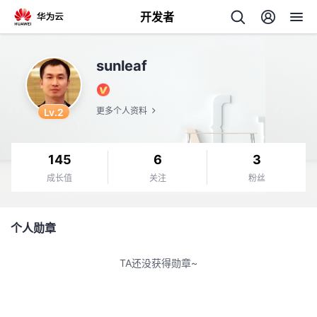
开发者
返
sunleaf
回
Lv.2
更多个人资料
145
6
3
个
成长值
关注
粉丝
我
人
个人勋章
我
的
主
TA还没获得勋章~
我
的
开
页
我
的
开
发