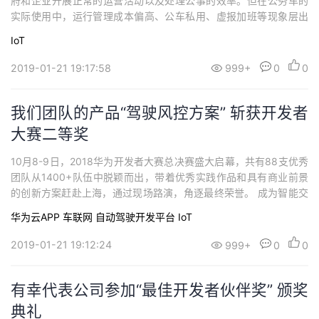
府和企业开展正常的运营活动以及处理公事的效率。但在公务车的
实际使用中，运行管理成本偏高、公车私用、虚报加班等现象层出
不穷。
IoT
2019-01-21 19:17:58
999+
0
0
我们团队的产品“驾驶风控方案” 斩获开发者
大赛二等奖
10月8-9日，2018华为开发者大赛总决赛盛大启幕，共有88支优秀
团队从1400+队伍中脱颖而出，带着优秀实践作品和具有商业前景
的创新方案赶赴上海，通过现场路演，角逐最终荣誉。 成为智能交
通基于华为平台和能力，不断进行着产品与方案的创新，凭借“驾驶
华为云APP
车联网
自动驾驶开发平台
IoT
风控方案”和可口可乐车队管理、宁波公交集团等多个项目的实践应
用，最终斩获二等奖
2019-01-21 19:12:24
999+
0
0
有幸代表公司参加“最佳开发者伙伴奖” 颁奖
典礼