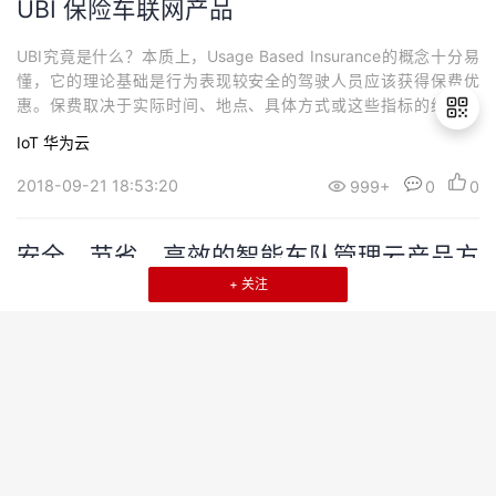
UBI 保险车联网产品
UBI究竟是什么？本质上，Usage Based Insurance的概念十分易
懂，它的理论基础是行为表现较安全的驾驶人员应该获得保费优
惠。保费取决于实际时间、地点、具体方式或这些指标的综合考
量。UBI在欧美已经家喻户晓， 美国各主要保险公司都拥有或者正
IoT
华为云
在积极推进UBI项目，UBI保单占据了美国个人车险市场的很大份
额。
2018-09-21 18:53:20
999+
0
0
退
出
登
安全，节省，高效的智能车队管理云产品方
录
案
+ 关注
物流车队的智能管理，需要智能硬件+AI+云计算+大数据+云存储
+移动互联网等目前比较前沿技术，来解决交通事故，降低车辆运营
成本，及时数据报告等刚性需求；
IoT
华为云
2018-09-19 16:20:25
999+
0
1