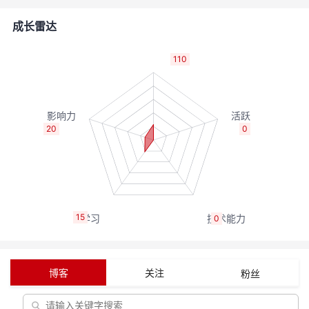
的
Programs
发
者
成长雷达
支
者
我
110
持
学
的
我
我
堂
博
的
我
20
0
的
我
客
论
的
我
我
技
的
坛
圈
的
我
的
我
15
0
术
云
子
直
的
我
课
的
我
支
声
播
活
的
程
认
的
我
博客
关注
粉丝
持
建
动
关
证
实
的