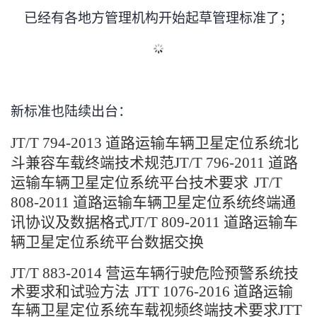
议
注
验
收
已经有各地方管理机构开始起草管理标准了；
藏
新标准也陆续出台：
JT/T 794-2013
道路运输车辆卫星定位系统
北
斗兼容车载终端技术规范
JT/T 796-2011
道路
运输车辆卫星定位系统
平台技术要求
JT/T
808-2011
道路运输车辆卫星定位系统
终端通
讯协议及数据格式
JT/T 809-2011
道路运输车
辆卫星定位系统
平台数据交换
JT/T 883-2014
营运车辆行驶危险预警系统
技
术要求和试验方法
JTT 1076-2016
道路运输
车辆卫星定位系统
车载视频终端技术要求
JTT