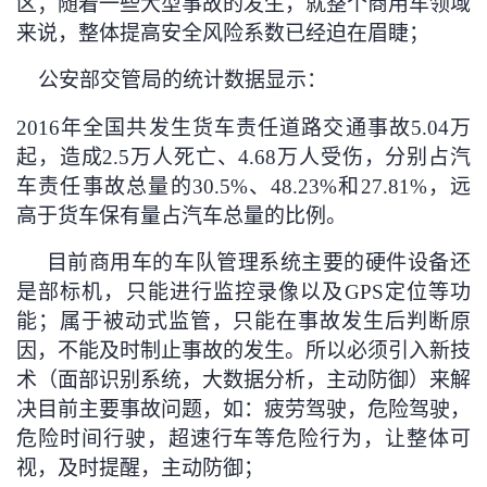
区；随着一些大型事故的发生，就整个商用车领域
来说，整体提高安全风险系数已经迫在眉睫；
的
Programs
发
者
公安部交管局的统计数据显示：
支
者
我
2016
年全国共发生货车责任道路交通事故5.04万
持
学
的
我
起，造成2.5万人死亡、4.68万人受伤，分别占汽
车责任事故总量的30.5%、48.23%和27.81%，远
我
堂
博
的
我
高于货车保有量占汽车总量的比例。
的
我
客
论
的
我
我
目前商用车的车队管理系统主要的硬件设备还
是部标机，只能进行监控录像以及GPS定位等功
技
的
坛
圈
的
我
的
我
能；属于被动式监管，只能在事故发生后判断原
因，不能及时制止事故的发生。所以必须引入新技
术
云
子
直
的
我
课
的
我
术（面部识别系统，大数据分析，主动防御）来解
支
声
播
活
的
程
认
的
我
决目前主要事故问题，如：疲劳驾驶，危险驾驶，
危险时间行驶，超速行车等危险行为，让整体可
持
建
动
关
证
实
的
视，及时提醒，主动防御；