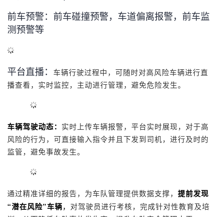
前车预警：前车碰撞预警，车道偏离报警，前车监
测预警等
平台直播：
车辆行驶过程中，可随时对高风险车辆进行直
播查看，实时监控，主动进行管理，避免危险发生
。
车辆驾驶动态
：
实时上传车辆报警，平台实时展现，对于高
风险的行为，可直接输入指令并且下发到司机，进行及时的
监管，避免事故发生
。
通
过
精准
详细
的
报
告，
为车队
管理提供数据支撑，
提前
发现
“
”
潜在
风险
车辆
，
对驾驶员进
行考核，完成
针对性教育及培