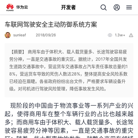
开发者
返
车联网驾驶安全主动防御系统方案
回
sunleaf
2018/09/26
1.3w+
举
报
【摘要】 商用车由于体积大、载人载货量多、长途驾驶容易疲
劳分神，一直是交通事故的重灾区。据统计，2017年全国共发
生道路交通事故中，营运货车交通事故占汽车责任事故总量的1
个
8%，营运货车导致的死伤人数达28%，整体提高安全风险系数
已经迫在眉睫。各省政府纷纷出台文件，严格要求车辆设备升
我
人
级。对司机进行驾驶风险管理，降低事故发生风险。
我
的
主
现阶段的中国由于物流事业等一系列产业的兴
起，使得商用车在整个车辆行业的占比也越来越
我
的
开
页
多；而商用车由于体积大、载人载货量多、长途驾
驶容易疲劳分神等因素，一直是交通事故的重灾
我
的
开
发