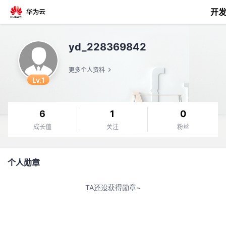
开
返
yd_228369842
回
更多个人资料
Lv.1
6
1
0
个
成长值
关注
粉丝
我
人
个人勋章
的
主
TA还没获得勋章~
开
页
发