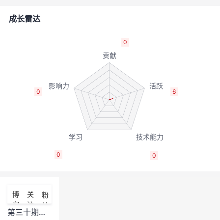
者
成长雷达
我
0
的
我
博
的
我
0
6
客
论
的
我
坛
圈
的
我
0
0
子
直
的
我
我
播
活
的
博
关
粉
客
注
丝
我
动
关
的
第三十期怎么保证公平性以及为何不使用统一的线上评测器.