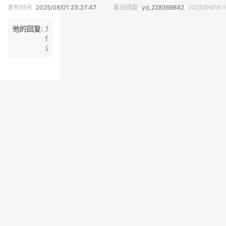
发布时间
2025/08/01 23:37:47
最后回复
yd_228369842
2025/09/16 1
我
注
的
开
他的回复:
为
的
Programs
发
什
么
不
支
者
公
开
持
学
e
v
a
我
堂
l
u
的
我
a
我
t
i
技
的
的
我
o
n？
术
云
为
课
的
我
什
么
支
声
程
认
的
我
要
让