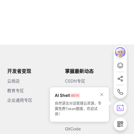
开发者变现
掌握最新动态
云商店
CSDN专区
教育专区
知乎
AI Shell
企业通用专区
开源中国
自然语言对话管理云资源，专
属免费Token额度，欢迎试
51CTO
用！
今日头条
GitCode