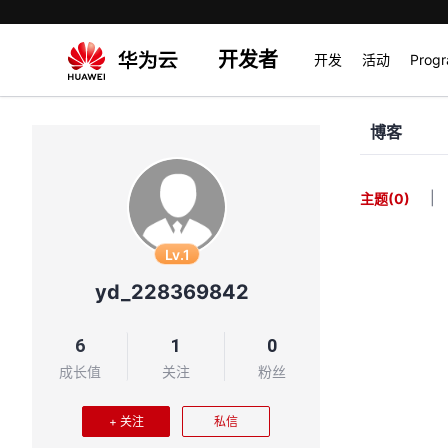
开发者
开发
活动
Prog
博客
|
主题
(0)
Lv.1
yd_228369842
6
1
0
成长值
关注
粉丝
+ 关注
私信