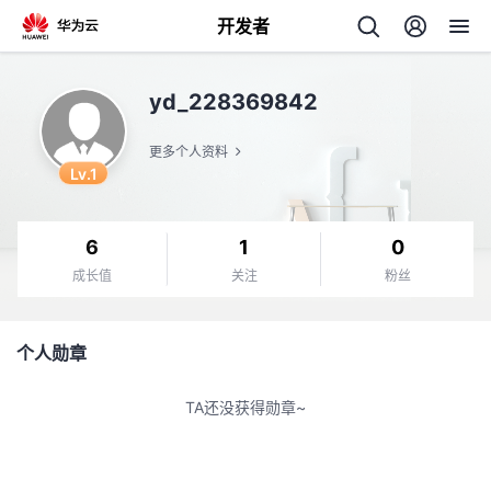
开发者
返
yd_228369842
回
更多个人资料
Lv.1
6
1
0
个
成长值
关注
粉丝
我
人
个人勋章
我
的
主
TA还没获得勋章~
我
的
开
页
我
的
开
发