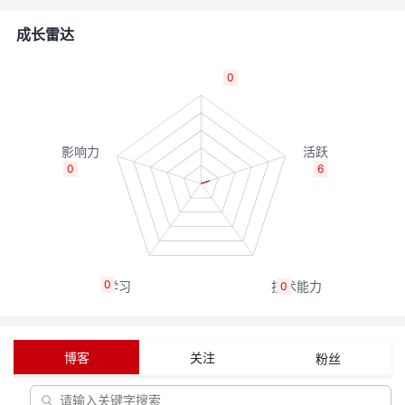
的
Programs
发
者
成长雷达
支
者
我
0
持
学
的
我
我
堂
博
的
我
0
6
的
我
客
论
的
我
我
技
的
坛
圈
的
我
的
我
0
0
术
云
子
直
的
我
课
的
我
支
声
播
活
的
程
认
的
我
博客
关注
粉丝
持
建
动
关
证
实
的