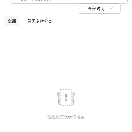
议
注
验
收
全部时间
藏
全部
暂无专栏分类
他还没有发表过博客