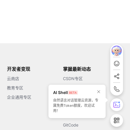
开发者变现
掌握最新动态
云商店
CSDN专区
教育专区
知乎
AI Shell
企业通用专区
开源中国
自然语言对话管理云资源，专
属免费Token额度，欢迎试
51CTO
用！
今日头条
GitCode