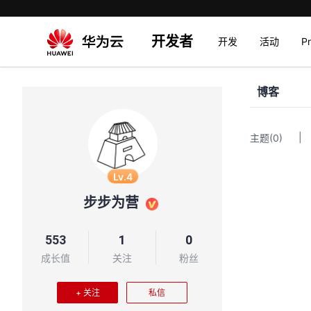
开发者
开发
活动
P
博客
|
主题
(0)
Lv.4
步步为营
553
1
0
成长值
关注
粉丝
+ 关注
私信