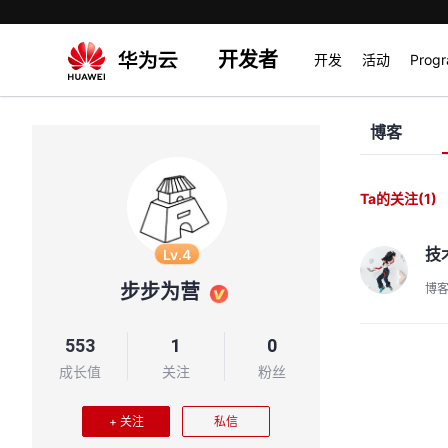
开发者
开发
活动
Prog
博客
Ta的关注
(1)
技
Lv.4
步步为营
博
553
1
0
成长值
关注
粉丝
+ 关注
私信