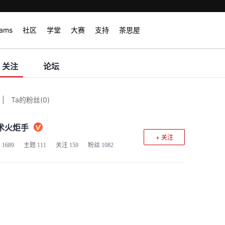
rams
社区
学堂
大赛
支持
茶思屋
关注
论坛
|
Ta的粉丝
(
0
)
术火炬手
+ 关注
客
1689
主题
111
关注
159
粉丝
1082