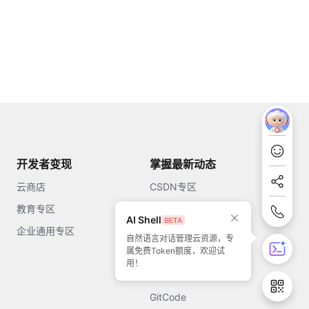
开发者变现
掌握最新动态
云商店
CSDN专区
教育专区
知乎
AI Shell
企业通用专区
开源中国
自然语言对话管理云资源，专
属免费Token额度，欢迎试
51CTO
用！
今日头条
GitCode