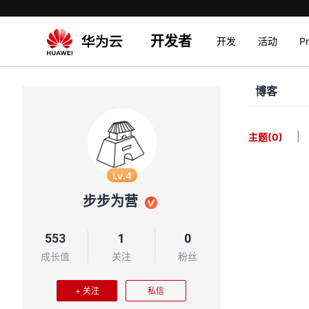
开发者
开发
活动
P
博客
|
主题
(0)
Lv.4
步步为营
553
1
0
成长值
关注
粉丝
+ 关注
私信