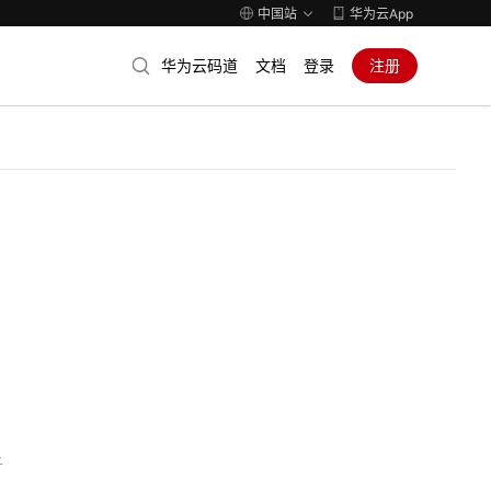
中国站
华为云App
华为云码道
文档
登录
注册
子