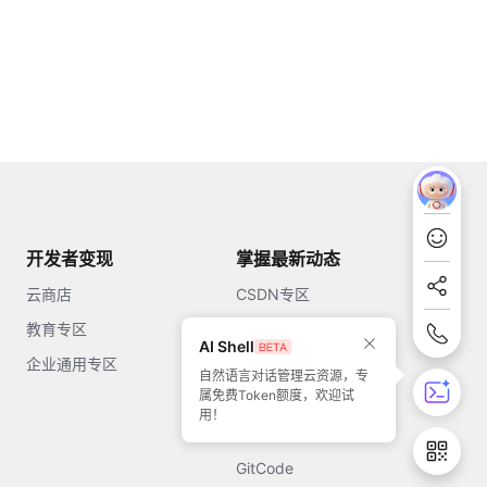
开发者变现
掌握最新动态
云商店
CSDN专区
教育专区
知乎
AI Shell
企业通用专区
开源中国
自然语言对话管理云资源，专
属免费Token额度，欢迎试
51CTO
用！
今日头条
GitCode