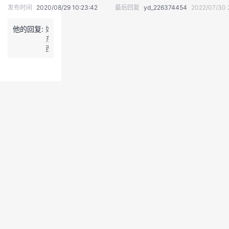
发布时间
2020/08/29 10:23:42
最后回复
yd_226374454
2022/07/30 
我
注
的
开
他的回复:
好
的
Programs
发
东
西
谢
支
者
谢
持
学
我
堂
的
我
我
技
的
的
我
术
云
课
的
我
支
声
程
认
的
我