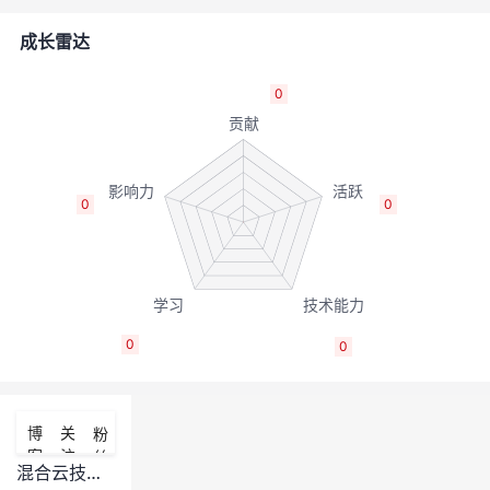
者
成长雷达
我
0
的
我
博
的
我
0
0
客
论
的
我
坛
圈
的
我
0
0
子
直
的
我
我
播
活
的
博
关
粉
客
注
丝
我
动
关
的
混合云技术哪家强？直播间里看端详！- 第一期华为云Stack赋能直播专题来啦！【可获取录屏回放】