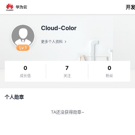
开
返
Cloud-Color
回
更多个人资料
Lv.1
0
7
0
个
成长值
关注
粉丝
我
人
个人勋章
的
主
TA还没获得勋章~
开
页
发