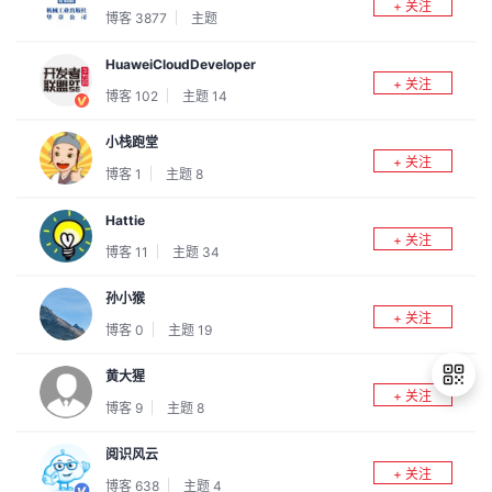
+ 关注
博客
3877
主题
我
注
的
开
HuaweiCloudDeveloper
的
Programs
发
+ 关注
博客
102
主题
14
支
者
小栈跑堂
+ 关注
博客
1
主题
8
持
学
Hattie
我
堂
+ 关注
博客
11
主题
34
的
我
我
孙小猴
+ 关注
博客
0
主题
19
技
的
的
我
黄大猩
术
云
+ 关注
课
的
我
博客
9
主题
8
支
声
程
认
的
我
阅识风云
退
+ 关注
出
博客
638
主题
4