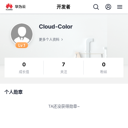
开发者
返
Cloud-Color
回
更多个人资料
Lv.1
0
7
0
个
成长值
关注
粉丝
我
人
个人勋章
的
主
TA还没获得勋章~
开
页
发