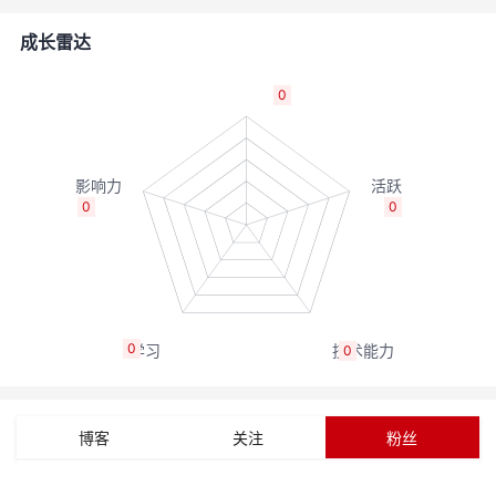
者
成长雷达
我
0
的
我
博
的
我
0
0
客
论
的
我
坛
圈
的
我
0
0
子
直
的
我
我
播
活
的
博客
关注
粉丝
我
动
关
的