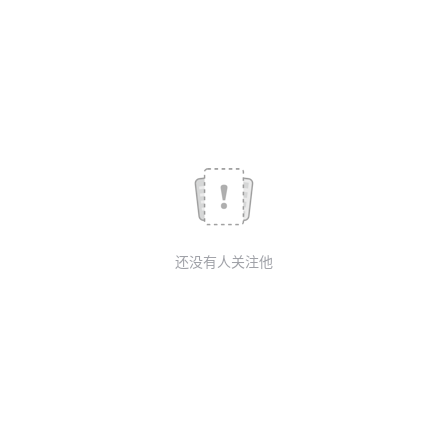
我
注
的
开
的
Programs
发
支
者
持
学
我
堂
还没有人关注他
的
我
我
技
的
的
我
术
云
课
的
我
支
声
程
认
的
我