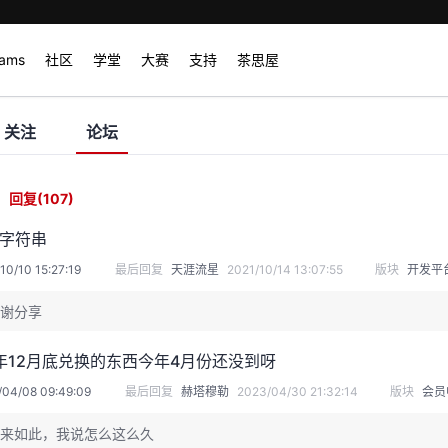
rams
社区
学堂
大赛
支持
茶思屋
关注
论坛
回复
(107)
割字符串
10/10 15:27:19
最后回复
天涯流星
2021/10/14 13:07:55
版块
开发平
谢分享
年12月底兑换的东西今年4月份还没到呀
/04/08 09:49:09
最后回复
赫塔穆勒
2023/04/30 21:32:14
版块
会员
来如此，我说怎么这么久