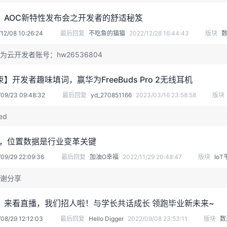
】AOC新特性发布会之开发者的舒适秘笈
12/08 10:26:24
最后回复
不吃鱼的猫猫
2022/12/28 16:44:43
版块
为云开发者账号：hw26536804
】开发者趣味填词，赢华为FreeBuds Pro 2无线耳机
09/23 09:48:32
最后回复
yd_270851166
2023/03/16 23:58:58
版块
ed
代，位置数据是行业变革关键
09/29 22:09:36
最后回复
加油O幸福
2022/11/29 20:48:47
版块
Io
谢分享
】来看直播，我们招人啦！与学长共话成长 领跑毕业新未来~
08/29 12:12:03
最后回复
Hello Digger
2022/09/08 23:53:11
版块
数