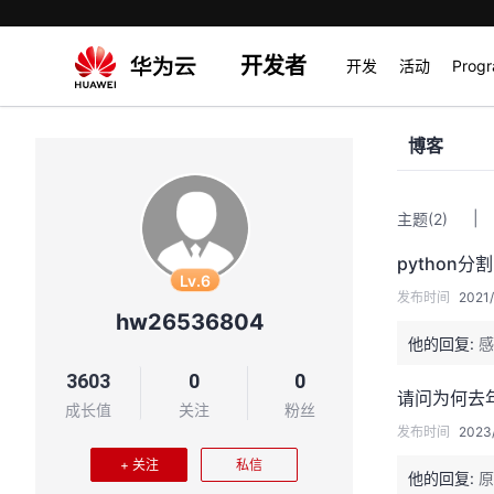
开发者
开发
活动
Prog
博客
|
主题
(2)
python分
Lv.6
发布时间
2021/
hw26536804
他的回复:
感
3603
0
0
请问为何去
成长值
关注
粉丝
发布时间
2023
+ 关注
私信
他的回复:
原