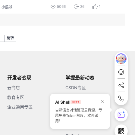
5066
26
1
小熊派
跳转
开发者变现
掌握最新动态
云商店
CSDN专区
教育专区
知乎
AI Shell
企业通用专区
开源中国
自然语言对话管理云资源，专
属免费Token额度，欢迎试
51CTO
用！
今日头条