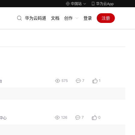
中国站
华为云App
华为云码道
文档
创作
登录
注册
575
7
1
台
126
7
0
中心