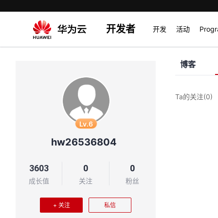
开发者
开发
活动
Prog
博客
Ta的关注
(0)
Lv.6
hw26536804
3603
0
0
成长值
关注
粉丝
+ 关注
私信