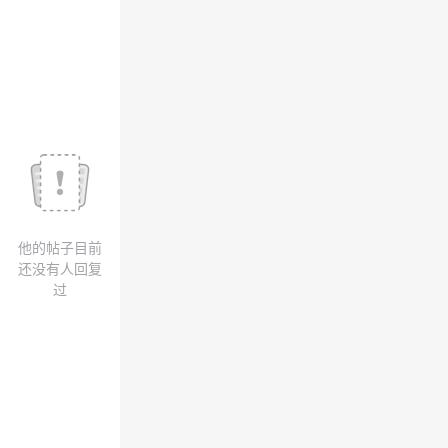
我
注
的
开
的
Programs
发
支
者
持
学
我
堂
他的帖子目前
的
我
我
还没有人回复
过
技
的
的
我
术
云
课
的
我
支
声
程
认
的
我