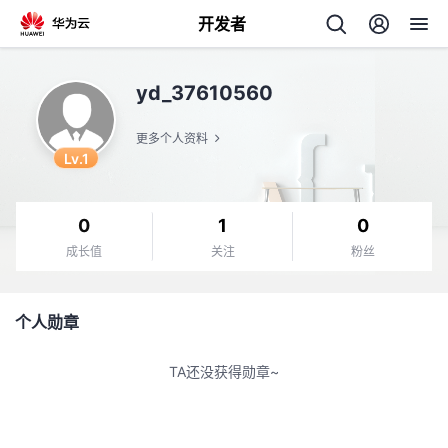
开发者
返
yd_37610560
回
更多个人资料
Lv.1
0
1
0
个
成长值
关注
粉丝
我
人
个人勋章
的
主
TA还没获得勋章~
开
页
发