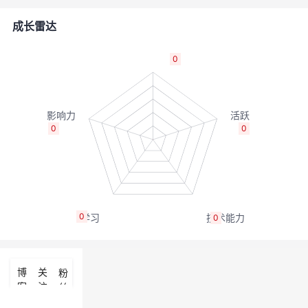
者
成长雷达
我
0
的
我
博
的
我
0
0
客
论
的
我
坛
圈
的
我
0
0
子
直
的
我
我
播
活
的
博
关
粉
客
注
丝
我
动
关
的