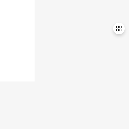
持
建
证
实
的
议
验
收
藏
退
出
登
录