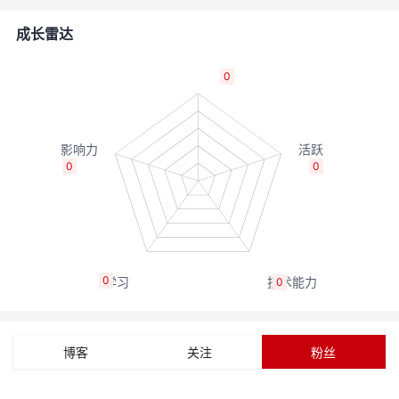
的
Programs
发
者
成长雷达
支
者
我
0
持
学
的
我
我
堂
博
的
我
0
0
的
我
客
论
的
我
我
技
的
坛
圈
的
我
的
我
0
0
术
云
子
直
的
我
课
的
我
支
声
播
活
的
程
认
的
我
博客
关注
粉丝
持
建
动
关
证
实
的