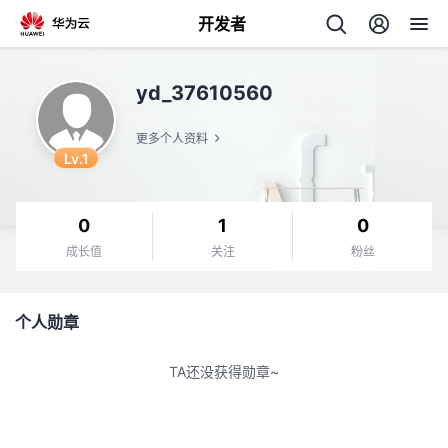
开发者
返
yd_37610560
回
更多个人资料
Lv.1
0
1
0
个
成长值
关注
粉丝
我
人
个人勋章
我
的
主
TA还没获得勋章~
我
的
开
页
我
的
开
发