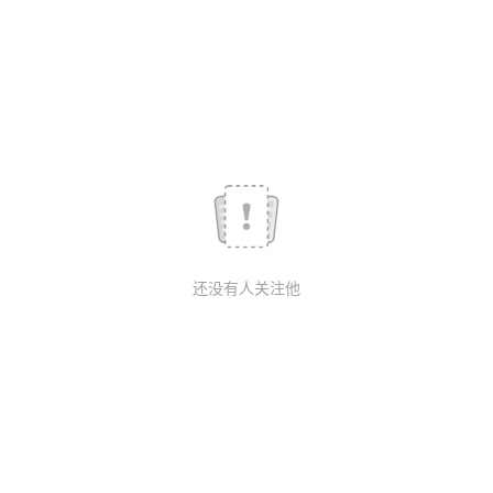
议
注
验
收
藏
还没有人关注他