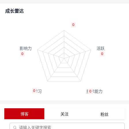
的
Programs
发
者
成长雷达
支
者
我
0
持
学
的
我
我
堂
博
的
我
0
0
的
我
客
论
的
我
我
技
的
坛
圈
的
我
的
我
0
0
术
云
子
直
的
我
课
的
我
支
声
播
活
的
程
认
的
我
博客
关注
粉丝
持
建
动
关
证
实
的