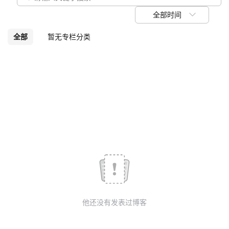
议
注
验
收
全部时间
藏
全部
暂无专栏分类
他还没有发表过博客