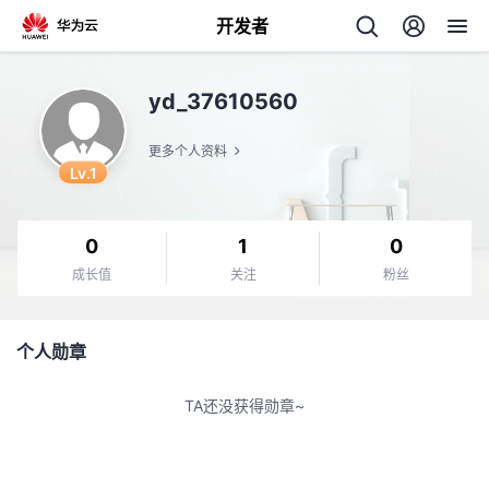
开发者
返
yd_37610560
回
更多个人资料
Lv.1
0
1
0
个
成长值
关注
粉丝
我
人
个人勋章
我
的
主
TA还没获得勋章~
我
的
开
页
我
的
开
发