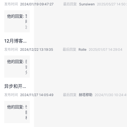
发布时间
2024/01/19 09:47:27
最后回复
Sunsiwen
2025/05/27 14:50:
议
注
验
收
他的回复:
暂
藏
时
没
啥
时
12月博客热门文章汇总贴
间。
申
发布时间
2024/12/22 13:19:35
最后回复
Rolle
2025/01/07 14:29:04
请
先
他的回复:
感
退
谢
出
分
版
享
主。
异步和开线程+同步的方式有啥区别？为啥现在流行异步操作？
以
后
发布时间
2024/11/27 14:05:49
最后回复
赫塔穆勒
2024/11/30 10:24:4
有
时
他的回复:
性
间
能
了
和
会
资
再