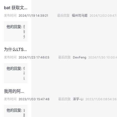
a
据
存
n
bat 获取文件目录
包
和
B
在
C
a
发布时间
2024/11/19 14:39:21
最后回复
福州司马懿
2024/12/02 09:47
不
P
s
同
U
e
他的回复:
感
网
时
和
谢
络
间。
M
分
之
当
y
享。
间
线
S
的
程
为什么LTS的ListLogHistogram接口我调试总报LTS.0003，而我帐号是有日志读取权限的
Q
转
数
L。
发
发布时间
2024/11/23 17:46:03
最后回复
DevFeng
2024/11/30 10:00:
量
也
问
过
会
题。
多
他的回复:
你
兼
路
时，
可
容。
由
系
以
G
器
统
看
a
根
的
下 I
u
我用的阿里云的域名，为啥用华为云服务器不管用
据
上
A
s
目
下
M
发布时间
2023/11/03 15:47:48
最后回复
泽宇-Li
2023/11/06 08:54:36
s
标
文
策
D
I
切
略
B
退
他的回复:
去
P
换
是
f
服
出
地