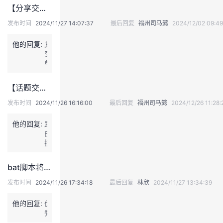
源
考
【分享交流】GaussDB for mysql 和 mysql 的区别有哪些
消
虑
耗
加
发布时间
2024/11/27 14:07:37
最后回复
福州司马懿
2024/12/02 09:49
开
入
线
的
他的回复:
其
程
实
+
单
同
从
步：
语
【话题交流】路由与交换技术知识专题——看看大家对路由与交换技术识知多少
每
法
个
上
发布时间
2024/11/26 16:16:00
最后回复
福州司马懿
2024/12/26 11:28:
线
肯
程
定
他的回复:
路
都
是
由
会
兼
技
占
容
术
用
的。
主
系
bat脚本将指定目录下的所有txt的内容合并成一个txt
就
要
统
好
解
资
发布时间
2024/11/26 17:34:18
最后回复
林欣
2024/11/27 13:34:39
像
决
源，
O
的
包
他的回复:
优
c
是
括
秀
e
数
内