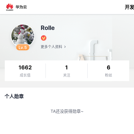
开
返
Rolle
回
Lv.5
更多个人资料
1662
1
6
个
成长值
关注
粉丝
我
人
个人勋章
我
的
主
TA还没获得勋章~
我
的
开
页
我
的
开
发