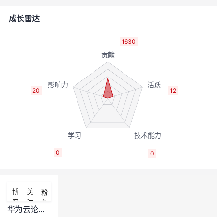
的
Programs
发
者
成长雷达
支
者
我
1630
持
学
的
我
我
堂
博
的
我
20
12
的
我
客
论
的
我
我
技
的
坛
圈
的
我
的
我
0
0
术
云
子
直
的
我
课
的
我
支
声
播
活
的
程
认
的
我
博
关
粉
客
注
丝
持
建
动
关
证
实
的
华为云论坛版主管理制度及细则